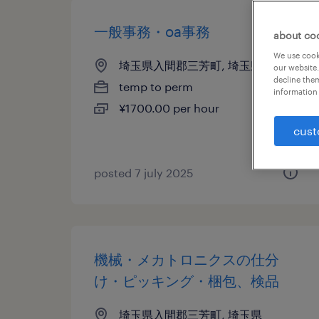
一般事務・oa事務
about co
We use cooki
埼玉県入間郡三芳町, 埼玉県
our website.
decline them
temp to perm
information 
¥1700.00 per hour
cust
posted 7 july 2025
機械・メカトロニクスの仕分
け・ピッキング・梱包、検品
埼玉県入間郡三芳町, 埼玉県