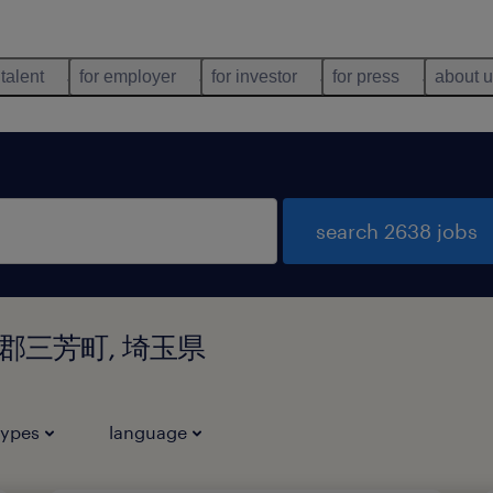
 talent
for employer
for investor
for press
about 
search 2638 jobs
県入間郡三芳町, 埼玉県
types
language