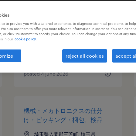
その他オフィスワーク・事務
okies
es to provide you with a tailored experience, to diagnose technical problems, to hel
埼玉県入間郡三芳町, 埼玉県
 We also use them to offer you more relevant information in searches. You can either 
, or click "customize" to specify your choice. You can change your options at any tim
temp to perm
is in our
cookie policy.
¥1700.00 per hour
omize
reject all cookies
accept al
posted 4 june 2026
機械・メカトロニクスの仕分
け・ピッキング・梱包、検品
埼玉県入間郡三芳町, 埼玉県