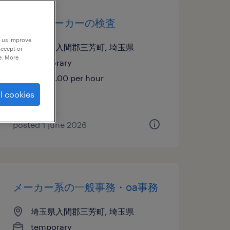
その他メーカーの検査
p us improve
埼玉県入間郡三芳町, 埼玉県
accept or
e. More
temporary
¥1300.00 per hour
l cookies
posted 1 june 2026
メーカー系の一般事務・oa事務
埼玉県入間郡三芳町, 埼玉県
temporary