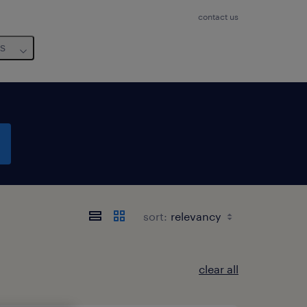
contact us
us
sort:
clear all