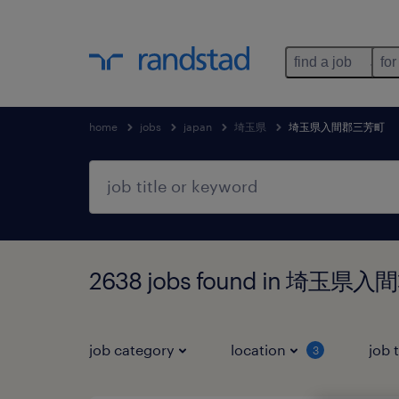
find a job
for
home
jobs
japan
埼玉県
埼玉県入間郡三芳町
2638 jobs found in 埼玉
job category
location
job 
3