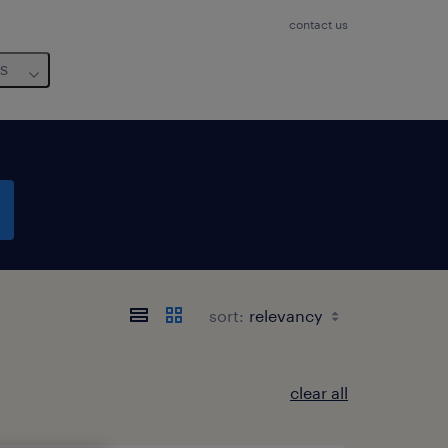
contact us
us
sort:
clear all