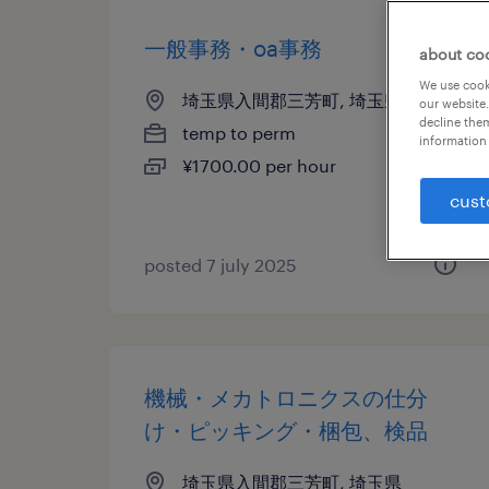
一般事務・oa事務
about co
We use cooki
埼玉県入間郡三芳町, 埼玉県
our website.
decline them
temp to perm
information 
¥1700.00 per hour
cust
posted 7 july 2025
機械・メカトロニクスの仕分
け・ピッキング・梱包、検品
埼玉県入間郡三芳町, 埼玉県