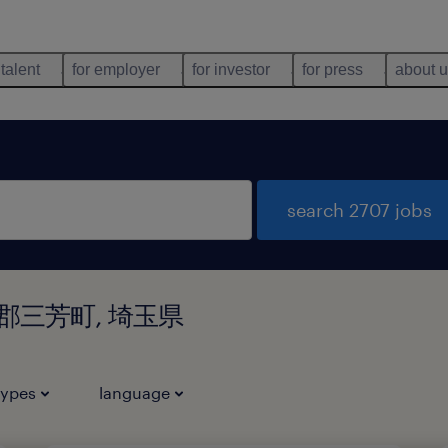
 talent
for employer
for investor
for press
about 
search 2707 jobs
県入間郡三芳町, 埼玉県
types
language