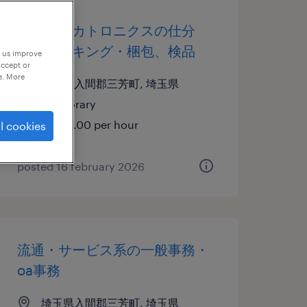
機械・メカトロニクスの仕分
け・ピッキング・梱包、検品
p us improve
accept or
e. More
埼玉県入間郡三芳町, 埼玉県
temporary
¥1500.00 per hour
l cookies
posted 16 february 2026
流通・サービス系の一般事務・
oa事務
埼玉県入間郡三芳町, 埼玉県