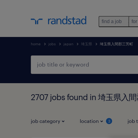
find a job
for
home
jobs
japan
埼玉県
埼玉県入間郡三芳町
2707 jobs found in 埼玉
job category
location
job 
3