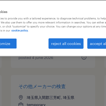
その他オフィスワーク・事務
okies
es to provide you with a tailored experience, to diagnose technical problems, to hel
埼玉県入間郡三芳町, 埼玉県
 We also use them to offer you more relevant information in searches. You can either 
, or click "customize" to specify your choice. You can change your options at any tim
temp to perm
is in our
cookie policy.
¥1700.00 per hour
omize
reject all cookies
accept al
posted 4 june 2026
その他メーカーの検査
埼玉県入間郡三芳町, 埼玉県
temporary