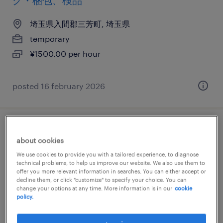
グ・梱包、検品
埼玉県入間郡三芳町, 埼玉県
temporary
¥1500.00 per hour
posted 16 february 2026
機械・メカトロニクスの仕分け・ピッキン
about cookies
グ・梱包、検品
We use cookies to provide you with a tailored experience, to diagnose
technical problems, to help us improve our website. We also use them to
埼玉県入間郡三芳町, 埼玉県
offer you more relevant information in searches. You can either accept or
decline them, or click "customize" to specify your choice. You can
temporary
change your options at any time. More information is in our
cookie
policy.
¥1500.00 per hour