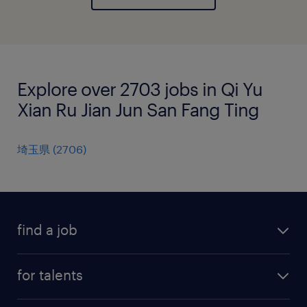
Explore over 2703 jobs in Qi Yu
Xian Ru Jian Jun San Fang Ting
埼玉県
(
2706
)
find a job
all jobs
for talents
career advice