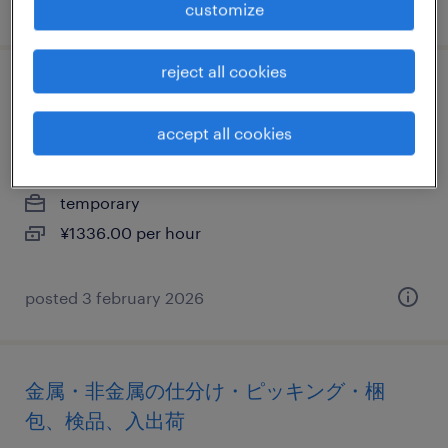
posted 7 july 2026
customize
reject all cookies
物流・ロジスティクスの仕分け・ピッキン
グ・梱包、検品、その他（倉庫・軽作業）
accept all cookies
千葉県白井市, 千葉県
temporary
¥1336.00 per hour
posted 3 february 2026
金属・非金属の仕分け・ピッキング・梱
包、検品、入出荷