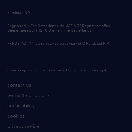
randstad innovation fund
country websites
Randstad N.V.
contact us
Registered in The Netherlands No: 33216172 Registered office:
Diemermere 25, 1112 TC Diemen, The Netherlands.
RANDSTAD,
is a registered trademark of © Randstad N.V.
Some images on our website have been generated using AI.
contact us
terms & conditions
accessibility
cookies
privacy notice