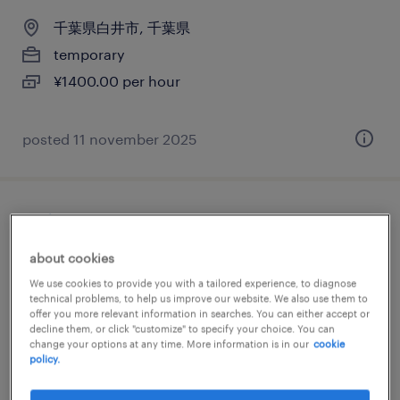
千葉県白井市, 千葉県
temporary
¥1400.00 per hour
posted 11 november 2025
物流・ロジスティクスの仕分け・ピッキン
グ・梱包、検品、入出荷
about cookies
We use cookies to provide you with a tailored experience, to diagnose
千葉県白井市, 千葉県
technical problems, to help us improve our website. We also use them to
offer you more relevant information in searches. You can either accept or
temporary
decline them, or click "customize" to specify your choice. You can
¥1450.00 per hour
change your options at any time. More information is in our
cookie
policy.