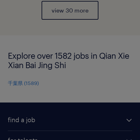
view 30 more
Explore over 1582 jobs in Qian Xie
Xian Bai Jing Shi
千葉県
(
1589
)
find a job
all jobs