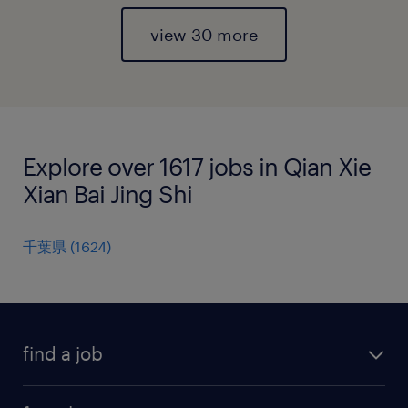
view 30 more
Explore over 1617 jobs in Qian Xie
Xian Bai Jing Shi
千葉県
(
1624
)
find a job
all jobs