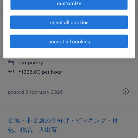
posted 10 february 2026
customize
reject all cookies
物流・ロジスティクスの仕分け・ピッキン
グ・梱包、検品、その他（倉庫・軽作業）
accept all cookies
千葉県白井市, 千葉県
temporary
¥1336.00 per hour
posted 3 february 2026
金属・非金属の仕分け・ピッキング・梱
包、検品、入出荷