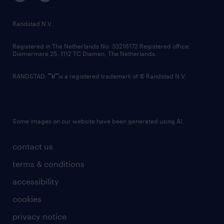
randstad innovation fund
country websites
Randstad N.V.
contact us
Registered in The Netherlands No: 33216172 Registered office:
Diemermere 25, 1112 TC Diemen, The Netherlands.
RANDSTAD,
is a registered trademark of © Randstad N.V.
Some images on our website have been generated using AI.
contact us
terms & conditions
accessibility
cookies
privacy notice