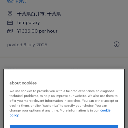
軽作業）
千葉県白井市, 千葉県
temporary
¥1336.00 per hour
posted 8 july 2025
物流・ロジスティクスの仕分け・ピッキン
グ・梱包、検品、その他（倉庫・軽作業）
about cookies
We use cookies to provide you with a tailored experience, to diagnose
千葉県白井市, 千葉県
technical problems, to help us improve our website. We also use them to
offer you more relevant information in searches. You can either accept or
temporary
decline them, or click "customize" to specify your choice. You can
¥1336.00 per hour
change your options at any time. More information is in our
cookie
policy.