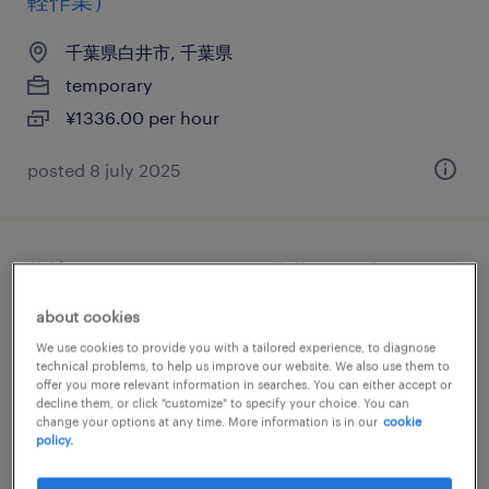
軽作業）
千葉県白井市, 千葉県
temporary
¥1336.00 per hour
posted 8 july 2025
物流・ロジスティクスの仕分け・ピッキン
グ・梱包、検品、その他（倉庫・軽作業）
about cookies
We use cookies to provide you with a tailored experience, to diagnose
千葉県白井市, 千葉県
technical problems, to help us improve our website. We also use them to
offer you more relevant information in searches. You can either accept or
temporary
decline them, or click "customize" to specify your choice. You can
¥1336.00 per hour
change your options at any time. More information is in our
cookie
policy.