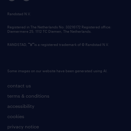
randstad innovation fund
country websites
Randstad N.V.
contact us
Registered in The Netherlands No: 33216172 Registered office:
Diemermere 25, 1112 TC Diemen, The Netherlands.
RANDSTAD,
is a registered trademark of © Randstad N.V.
Some images on our website have been generated using AI.
contact us
terms & conditions
accessibility
cookies
privacy notice