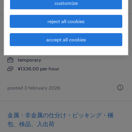
posted 10 february 2026
customize
reject all cookies
物流・ロジスティクスの仕分け・ピッキン
グ・梱包、検品、その他（倉庫・軽作業）
accept all cookies
千葉県白井市, 千葉県
temporary
¥1336.00 per hour
posted 3 february 2026
金属・非金属の仕分け・ピッキング・梱
包、検品、入出荷