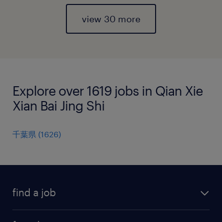
view 30 more
Explore over 1619 jobs in Qian Xie
Xian Bai Jing Shi
千葉県
(
1626
)
find a job
all jobs