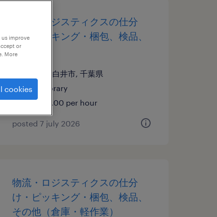
物流・ロジスティクスの仕分
け・ピッキング・梱包、検品、
p us improve
accept or
入出荷
e. More
千葉県白井市, 千葉県
temporary
l cookies
¥1450.00 per hour
posted 7 july 2026
物流・ロジスティクスの仕分
け・ピッキング・梱包、検品、
その他（倉庫・軽作業）