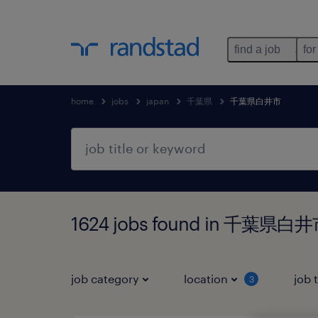
find a job
for
home
jobs
japan
千葉県
千葉県白井市
1624 jobs found in 千葉県白
job category
location
job 
3