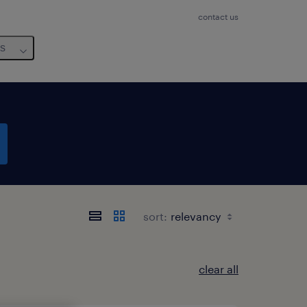
contact us
us
sort:
clear all