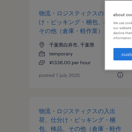
物流・ロジスティクスの仕分
about co
け・ピッキング・梱包、検品、
We use cooki
our website.
その他（倉庫・軽作業）
decline them
information 
千葉県白井市, 千葉県
temporary
cust
¥1336.00 per hour
posted 7 july 2025
物流・ロジスティクスの入出
荷、仕分け・ピッキング・梱
包、検品、その他（倉庫・軽作