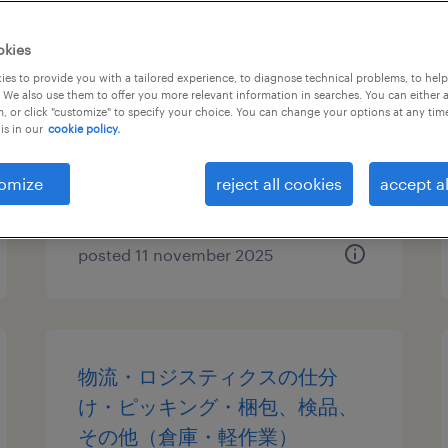
金属・非金属の仕分け・ピッキ
okies
ング・梱包、検品
es to provide you with a tailored experience, to diagnose technical problems, to hel
 We also use them to offer you more relevant information in searches. You can either 
, or click "customize" to specify your choice. You can change your options at any tim
千葉県白井市, 千葉県
is in our
cookie policy.
temporary
¥1400.00 per hour
omize
reject all cookies
accept al
posted 11 november 2025
物流・ロジスティクスの仕分
け・ピッキング・梱包、検品、
その他（倉庫・軽作業）