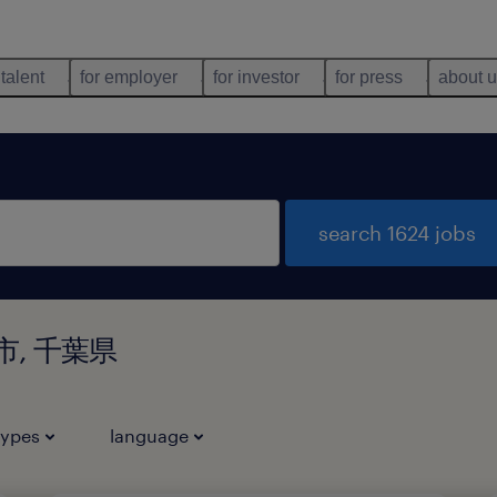
 talent
for employer
for investor
for press
about 
search 1624 jobs
井市, 千葉県
types
language