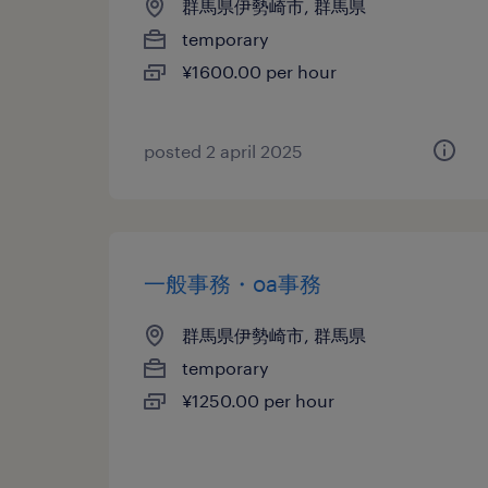
群馬県伊勢崎市, 群馬県
temporary
¥1600.00 per hour
posted 2 april 2025
一般事務・oa事務
群馬県伊勢崎市, 群馬県
temporary
¥1250.00 per hour