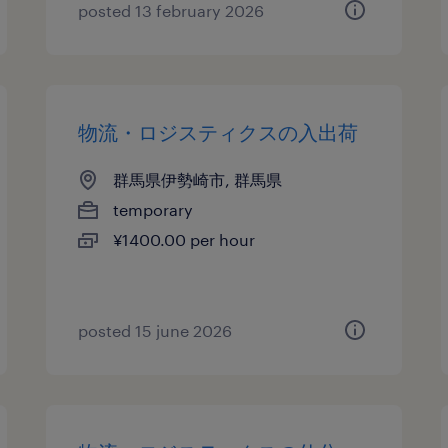
posted 13 february 2026
物流・ロジスティクスの入出荷
群馬県伊勢崎市, 群馬県
temporary
¥1400.00 per hour
posted 15 june 2026