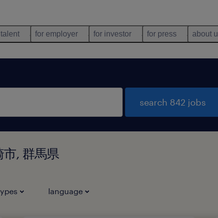
 talent
for employer
for investor
for press
about 
search 842 jobs
勢崎市, 群馬県
types
language