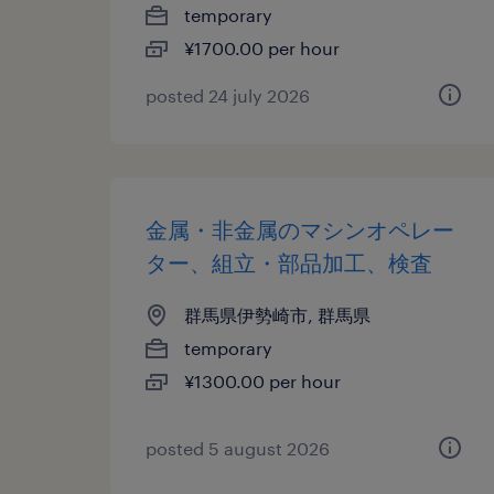
temporary
¥1700.00 per hour
posted 24 july 2026
金属・非金属のマシンオペレー
ター、組立・部品加工、検査
群馬県伊勢崎市, 群馬県
temporary
¥1300.00 per hour
posted 5 august 2026