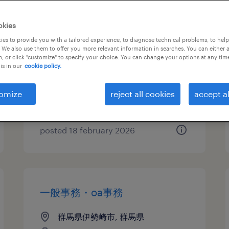
物流・ロジスティクスのその他
okies
（陸送など）、中型トラック、
es to provide you with a tailored experience, to diagnose technical problems, to hel
 We also use them to offer you more relevant information in searches. You can either 
中型免許、大型免許
, or click "customize" to specify your choice. You can change your options at any tim
is in our
cookie policy.
群馬県伊勢崎市, 群馬県
temporary
omize
reject all cookies
accept al
¥1600.00 per hour
posted 18 february 2026
一般事務・oa事務
群馬県伊勢崎市, 群馬県