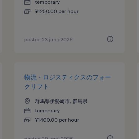
temporary
¥1250.00 per hour
posted 23 june 2026
物流・ロジスティクスのフォー
クリフト
群馬県伊勢崎市, 群馬県
temporary
¥1400.00 per hour
posted 20 april 2026