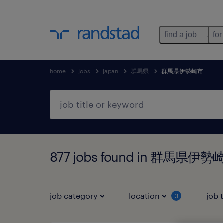
find a job
for
home
jobs
japan
群馬県
群馬県伊勢崎市
877 jobs found in 群馬県伊
job category
location
job 
3