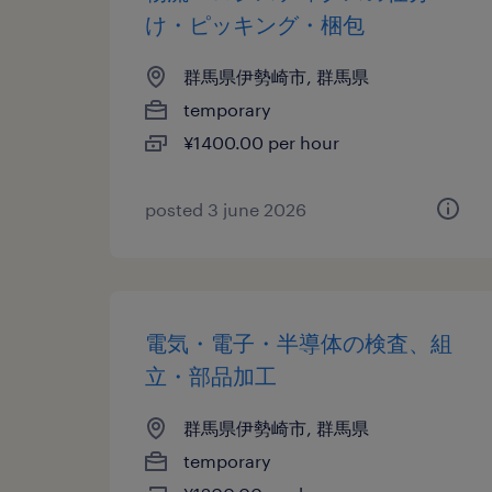
け・ピッキング・梱包
群馬県伊勢崎市, 群馬県
temporary
¥1400.00 per hour
posted 3 june 2026
電気・電子・半導体の検査、組
立・部品加工
群馬県伊勢崎市, 群馬県
temporary