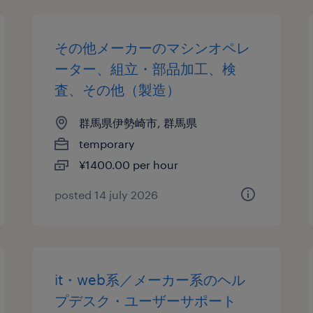
その他メーカーのマシンオペレ
ーター、組立・部品加工、検
査、その他（製造）
群馬県伊勢崎市, 群馬県
temporary
¥1400.00 per hour
posted 14 july 2026
it・web系／メーカー系のヘル
プデスク・ユーザーサポート