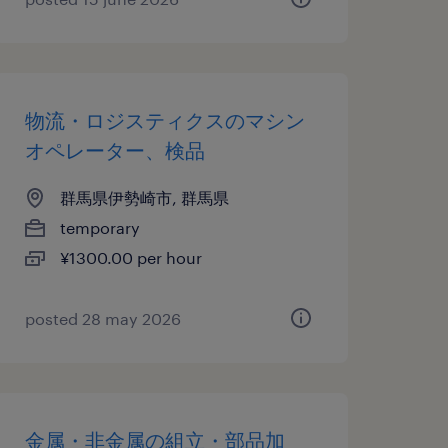
物流・ロジスティクスのマシン
オペレーター、検品
群馬県伊勢崎市, 群馬県
temporary
¥1300.00 per hour
posted 28 may 2026
金属・非金属の組立・部品加