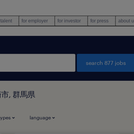
 talent
for employer
for investor
for press
about 
search 877 jobs
勢崎市, 群馬県
types
language