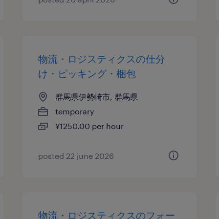
物流・ロジスティクスの仕分
け・ピッキング・梱包
群馬県伊勢崎市, 群馬県
temporary
¥1250.00 per hour
posted 22 june 2026
物流・ロジスティクスのフォー