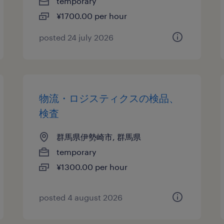
temporary
¥1700.00 per hour
posted 24 july 2026
物流・ロジスティクスの検品、
検査
群馬県伊勢崎市, 群馬県
temporary
¥1300.00 per hour
posted 4 august 2026