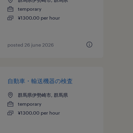
temporary
¥1300.00 per hour
posted 26 june 2026
自動車・輸送機器の検査
群馬県伊勢崎市, 群馬県
temporary
¥1300.00 per hour