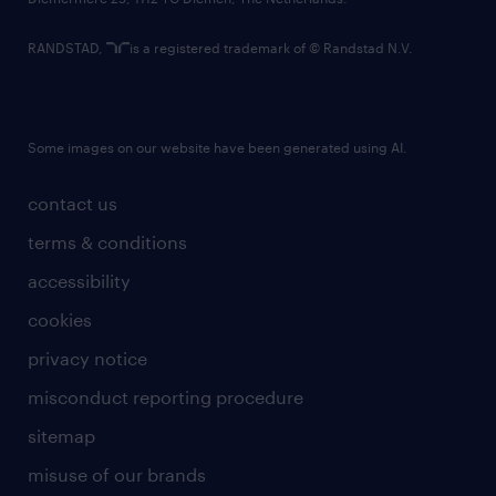
RANDSTAD,
is a registered trademark of © Randstad N.V.
Some images on our website have been generated using AI.
contact us
terms & conditions
accessibility
cookies
privacy notice
misconduct reporting procedure
sitemap
misuse of our brands