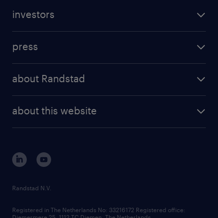
staffing solutions
digital career
investors
inhouse solutions
contact us
investment case
workforce insights
press
results and reports
randstad operational
press releases
randstad share
randstad professional
about Randstad
news and events
investor contacts
randstad enterprise
company profile
future of work
randstad digital
about this website
sustainability
tech suite
disclaimer
equity, diversity, inclusion and belonging
contact us
corporate governance
randstad innovation fund
country websites
Randstad N.V.
contact us
Registered in The Netherlands No: 33216172 Registered office:
Diemermere 25, 1112 TC Diemen, The Netherlands.