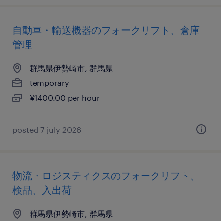
自動車・輸送機器のフォークリフト、倉庫
管理
群馬県伊勢崎市, 群馬県
temporary
¥1400.00 per hour
posted 7 july 2026
物流・ロジスティクスのフォークリフト、
検品、入出荷
群馬県伊勢崎市, 群馬県