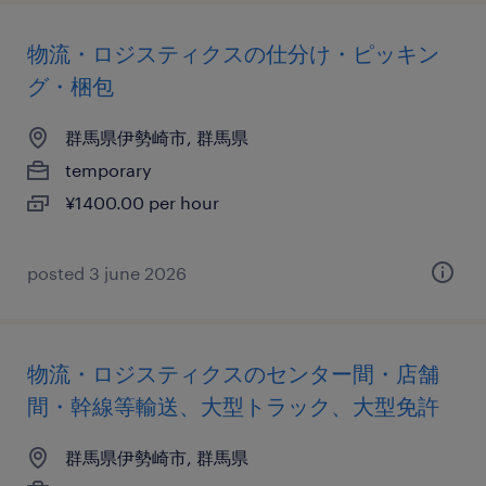
物流・ロジスティクスの仕分け・ピッキン
グ・梱包
群馬県伊勢崎市, 群馬県
temporary
¥1400.00 per hour
posted 3 june 2026
物流・ロジスティクスのセンター間・店舗
間・幹線等輸送、大型トラック、大型免許
群馬県伊勢崎市, 群馬県