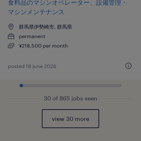
食料品のマシンオペレーター、設備管理・
マシンメンテナンス
群馬県伊勢崎市, 群馬県
permanent
¥218,500 per month
posted 18 june 2026
30 of 865 jobs seen
view 30 more