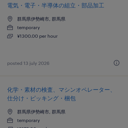
電気・電子・半導体の組立・部品加工
群馬県伊勢崎市, 群馬県
temporary
¥1300.00 per hour
posted 13 july 2026
化学・素材の検査、マシンオペレーター、
仕分け・ピッキング・梱包
群馬県伊勢崎市, 群馬県
temporary