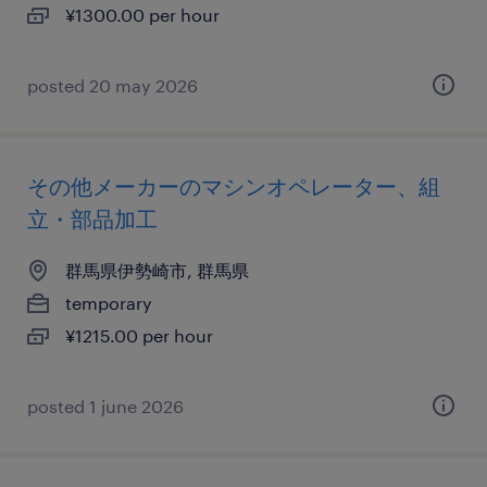
¥1300.00 per hour
posted 20 may 2026
その他メーカーのマシンオペレーター、組
立・部品加工
群馬県伊勢崎市, 群馬県
temporary
¥1215.00 per hour
posted 1 june 2026