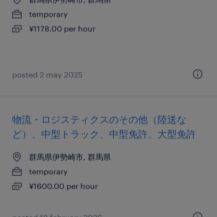
temporary
¥1178.00 per hour
posted 2 may 2025
物流・ロジスティクスのその他（陸送な
ど）、中型トラック、中型免許、大型免許
群馬県伊勢崎市, 群馬県
temporary
¥1600.00 per hour