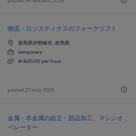
posted 18 february 2026
物流・ロジスティクスのフォークリフト
群馬県伊勢崎市, 群馬県
temporary
¥1400.00 per hour
posted 27 may 2025
金属・非金属の組立・部品加工、マシンオ
ペレーター