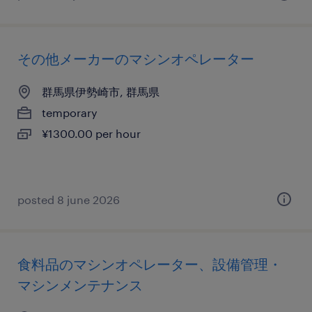
その他メーカーのマシンオペレーター
群馬県伊勢崎市, 群馬県
temporary
¥1300.00 per hour
posted 8 june 2026
食料品のマシンオペレーター、設備管理・
マシンメンテナンス