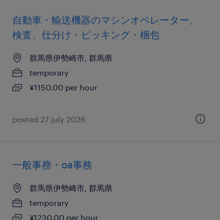
自動車・輸送機器のマシンオペレーター、
検査、仕分け・ピッキング・梱包
群馬県伊勢崎市, 群馬県
temporary
¥1150.00 per hour
posted 27 july 2026
一般事務・oa事務
群馬県伊勢崎市, 群馬県
temporary
¥1230.00 per hour