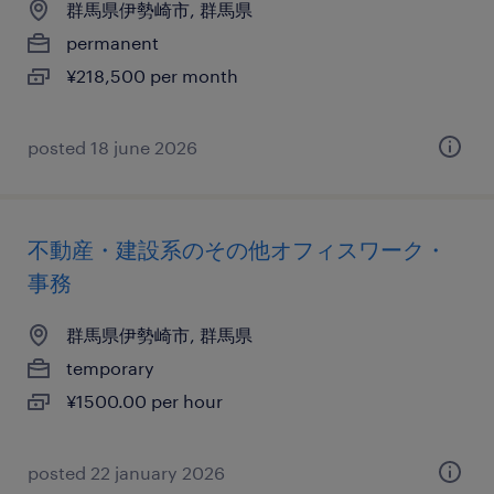
群馬県伊勢崎市, 群馬県
permanent
¥218,500 per month
posted 18 june 2026
不動産・建設系のその他オフィスワーク・
事務
群馬県伊勢崎市, 群馬県
temporary
¥1500.00 per hour
posted 22 january 2026