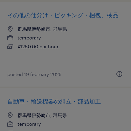
その他の仕分け・ピッキング・梱包、検品
群馬県伊勢崎市, 群馬県
temporary
¥1250.00 per hour
posted 19 february 2025
自動車・輸送機器の組立・部品加工
群馬県伊勢崎市, 群馬県
temporary