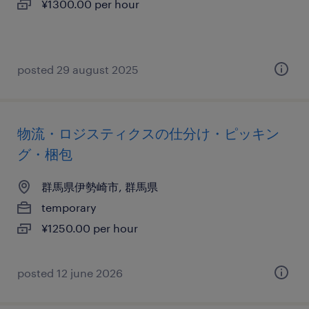
¥1300.00 per hour
posted 29 august 2025
物流・ロジスティクスの仕分け・ピッキン
グ・梱包
群馬県伊勢崎市, 群馬県
temporary
¥1250.00 per hour
posted 12 june 2026