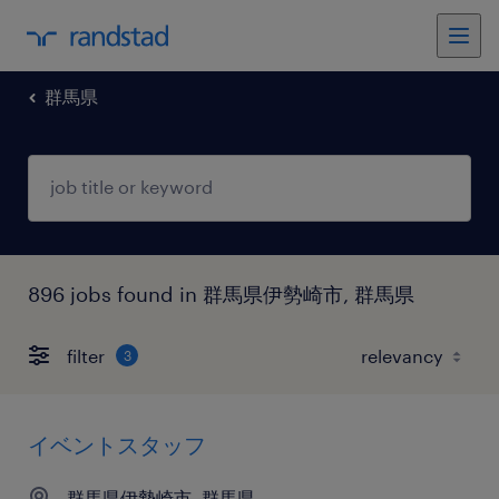
群馬県
896 jobs found in 群馬県伊勢崎市, 群馬県
filter
3
イベントスタッフ
群馬県伊勢崎市, 群馬県