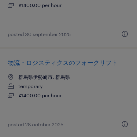
¥1400.00 per hour
posted 30 september 2025
物流・ロジスティクスのフォークリフト
群馬県伊勢崎市, 群馬県
temporary
¥1400.00 per hour
posted 28 october 2025