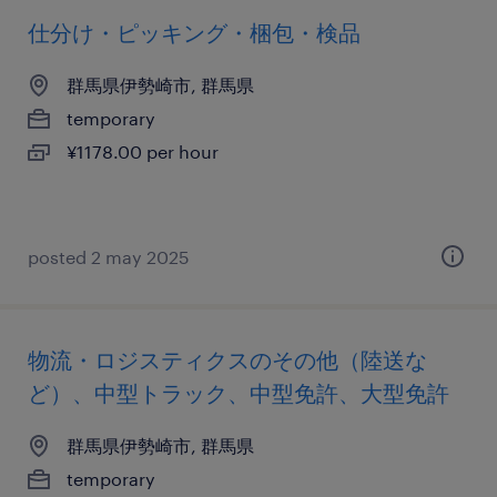
仕分け・ピッキング・梱包・検品
群馬県伊勢崎市, 群馬県
temporary
¥1178.00 per hour
posted 2 may 2025
物流・ロジスティクスのその他（陸送な
ど）、中型トラック、中型免許、大型免許
群馬県伊勢崎市, 群馬県
temporary