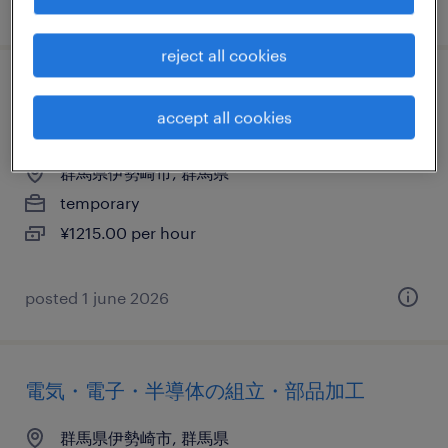
posted 20 may 2026
reject all cookies
その他メーカーのマシンオペレーター、組
accept all cookies
立・部品加工
群馬県伊勢崎市, 群馬県
temporary
¥1215.00 per hour
posted 1 june 2026
電気・電子・半導体の組立・部品加工
群馬県伊勢崎市, 群馬県