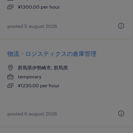
¥1300.00 per hour
posted 5 august 2026
物流・ロジスティクスの倉庫管理
群馬県伊勢崎市, 群馬県
temporary
¥1230.00 per hour
posted 6 august 2026