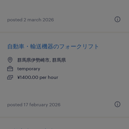
posted 2 march 2026
自動車・輸送機器のフォークリフト
群馬県伊勢崎市, 群馬県
temporary
¥1400.00 per hour
posted 17 february 2026