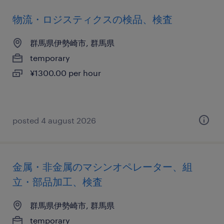
物流・ロジスティクスの検品、検査
群馬県伊勢崎市, 群馬県
temporary
¥1300.00 per hour
posted 4 august 2026
金属・非金属のマシンオペレーター、組
立・部品加工、検査
群馬県伊勢崎市, 群馬県
temporary