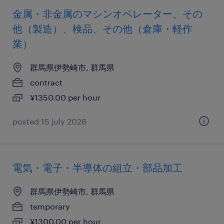
金属・非金属のマシンオペレーター、その
他（製造）、検品、その他（倉庫・軽作
業）
群馬県伊勢崎市, 群馬県
contract
¥1350.00 per hour
posted 15 july 2026
電気・電子・半導体の組立・部品加工
群馬県伊勢崎市, 群馬県
temporary
¥1300.00 per hour