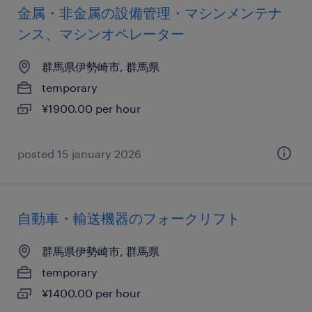
金属・非金属の設備管理・マシンメンテナ
ンス、マシンオペレーター
群馬県伊勢崎市, 群馬県
temporary
¥1900.00 per hour
posted 15 january 2026
自動車・輸送機器のフォークリフト
群馬県伊勢崎市, 群馬県
temporary
¥1400.00 per hour