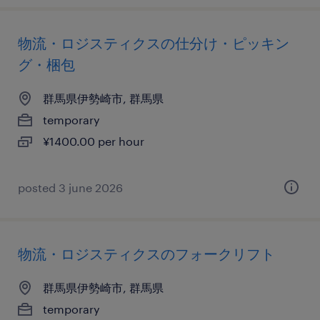
物流・ロジスティクスの仕分け・ピッキン
グ・梱包
群馬県伊勢崎市, 群馬県
temporary
¥1400.00 per hour
posted 3 june 2026
物流・ロジスティクスのフォークリフト
群馬県伊勢崎市, 群馬県
temporary