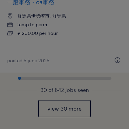
一般事務・oa事務
群馬県伊勢崎市, 群馬県
temp to perm
¥1200.00 per hour
posted 5 june 2025
30 of 842 jobs seen
view 30 more