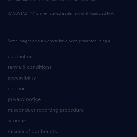
RANDSTAD,
is a registered trademark of © Randstad N.V.
Some images on our website have been generated using AI.
contact us
terms & conditions
accessibility
cookies
privacy notice
misconduct reporting procedure
sitemap
misuse of our brands