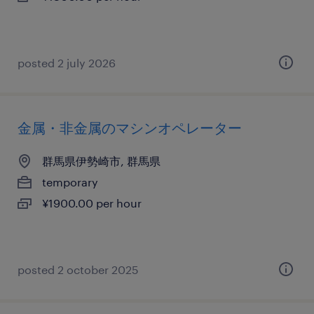
posted 2 july 2026
金属・非金属のマシンオペレーター
群馬県伊勢崎市, 群馬県
temporary
¥1900.00 per hour
posted 2 october 2025