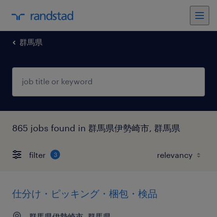
群馬県
865 jobs found in 群馬県伊勢崎市, 群馬県
filter
3
仕分け・ピッキング・梱包・検品
群馬県伊勢崎市, 群馬県