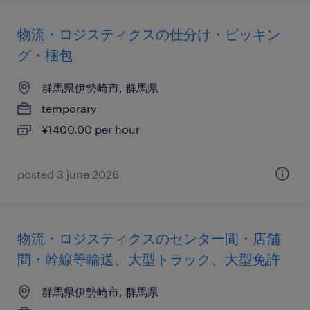
物流・ロジスティクスの仕分け・ピッキン
グ・梱包
群馬県伊勢崎市, 群馬県
temporary
¥1400.00 per hour
posted 3 june 2026
物流・ロジスティクスのセンター間・店舗
間・幹線等輸送、大型トラック、大型免許
群馬県伊勢崎市, 群馬県