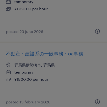
temporary
¥1250.00 per hour
posted 23 june 2026
不動産・建設系の一般事務・oa事務
群馬県伊勢崎市, 群馬県
temporary
¥1500.00 per hour
posted 13 february 2026