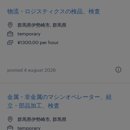
物流・ロジスティクスの検品、検査
群馬県伊勢崎市, 群馬県
temporary
¥1300.00 per hour
posted 4 august 2026
金属・非金属のマシンオペレーター、組
立・部品加工、検査
群馬県伊勢崎市, 群馬県
temporary