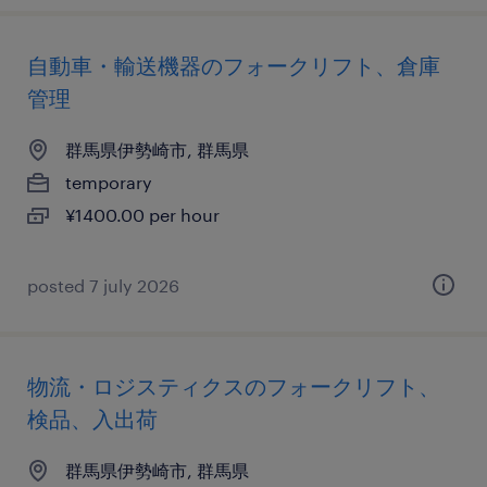
自動車・輸送機器のフォークリフト、倉庫
管理
群馬県伊勢崎市, 群馬県
temporary
¥1400.00 per hour
posted 7 july 2026
物流・ロジスティクスのフォークリフト、
検品、入出荷
群馬県伊勢崎市, 群馬県