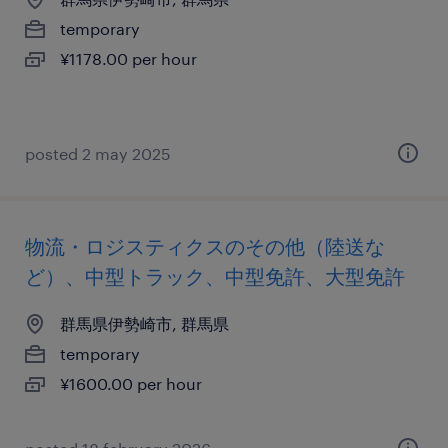
temporary
¥1178.00 per hour
posted 2 may 2025
物流・ロジスティクスのその他（陸送な
ど）、中型トラック、中型免許、大型免許
群馬県伊勢崎市, 群馬県
temporary
¥1600.00 per hour