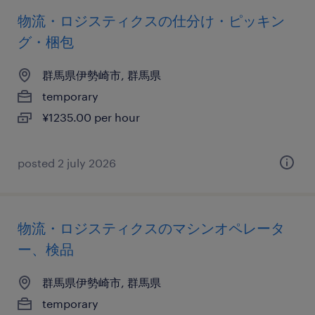
物流・ロジスティクスの仕分け・ピッキン
グ・梱包
群馬県伊勢崎市, 群馬県
temporary
¥1235.00 per hour
posted 2 july 2026
物流・ロジスティクスのマシンオペレータ
ー、検品
群馬県伊勢崎市, 群馬県
temporary