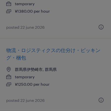
temporary
¥1380.00 per hour
posted 22 june 2026
物流・ロジスティクスの仕分け・ピッキン
グ・梱包
群馬県伊勢崎市, 群馬県
temporary
¥1250.00 per hour
posted 22 june 2026