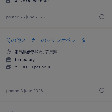
¥1175.00 per hour
posted 25 june 2026
その他メーカーのマシンオペレーター
群馬県伊勢崎市, 群馬県
temporary
¥1300.00 per hour
posted 8 june 2026