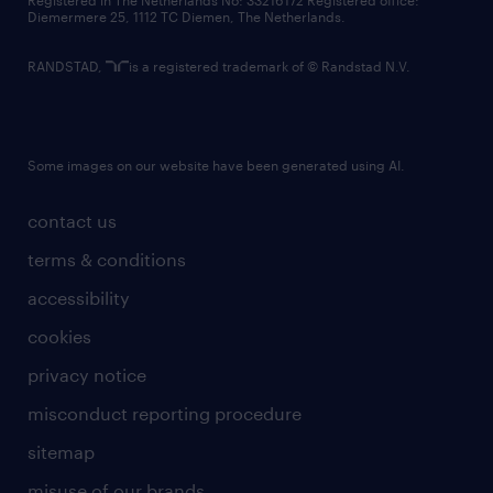
Registered in The Netherlands No: 33216172 Registered office:
Diemermere 25, 1112 TC Diemen, The Netherlands.
RANDSTAD,
is a registered trademark of © Randstad N.V.
Some images on our website have been generated using AI.
contact us
terms & conditions
accessibility
cookies
privacy notice
misconduct reporting procedure
sitemap
misuse of our brands