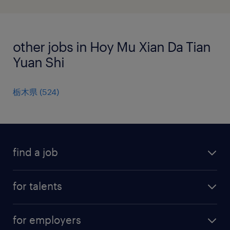
other jobs in Hoy Mu Xian Da Tian
Yuan Shi
栃木県
(
524
)
find a job
all jobs
for talents
career advice
operational career
careers at Randstad
for employers
professional career