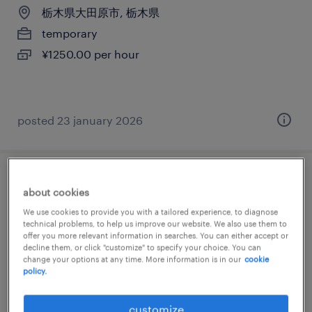
栃木県大田原市, 栃木県
temporary
¥1250.00 per hour
posted 23 january 2026
流通・サービス系の経理（経理事務）・英
about cookies
文経理
We use cookies to provide you with a tailored experience, to diagnose
technical problems, to help us improve our website. We also use them to
offer you more relevant information in searches. You can either accept or
栃木県大田原市, 栃木県
decline them, or click "customize" to specify your choice. You can
temporary
change your options at any time. More information is in our
cookie
policy.
¥1400.00 per hour
customize