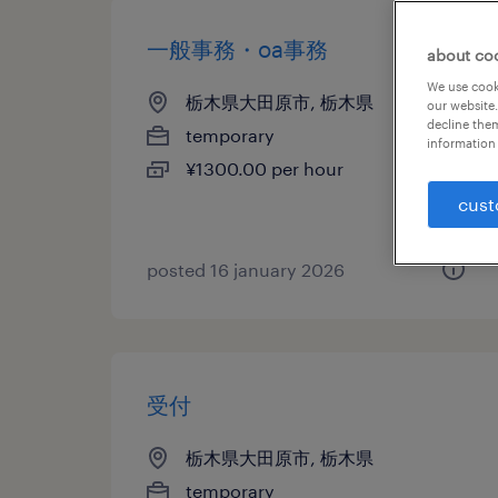
一般事務・oa事務
about co
We use cooki
栃木県大田原市, 栃木県
our website.
decline them
temporary
information 
¥1300.00 per hour
cust
posted 16 january 2026
受付
栃木県大田原市, 栃木県
temporary