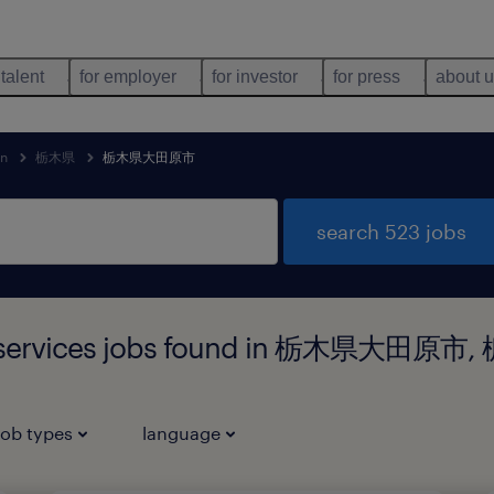
 talent
for employer
for investor
for press
about 
an
栃木県
栃木県大田原市
search 523 jobs
ort services jobs found in 栃木県大田原市
job types
language