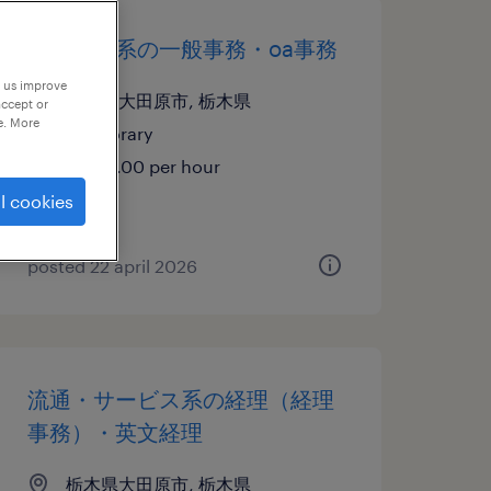
メーカー系の一般事務・oa事務
p us improve
栃木県大田原市, 栃木県
accept or
e. More
temporary
¥1330.00 per hour
l cookies
posted 22 april 2026
流通・サービス系の経理（経理
事務）・英文経理
栃木県大田原市, 栃木県