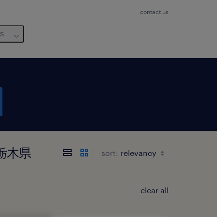
contact us
us
, 栃木県
sort:
clear all