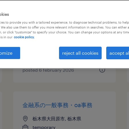
金融系の金融事務（銀行・証
okies
券）
es to provide you with a tailored experience, to diagnose technical problems, to hel
 We also use them to offer you more relevant information in searches. You can either 
, or click "customize" to specify your choice. You can change your options at any tim
栃木県大田原市, 栃木県
is in our
cookie policy.
temporary
¥1250.00 per hour
omize
reject all cookies
accept al
posted 6 february 2026
金融系の一般事務・oa事務
栃木県大田原市, 栃木県
temporary