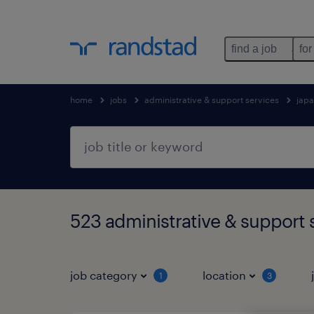
find a job
for
home
jobs
administrative & support services
jap
523 administrative & supp
job category
location
1
3