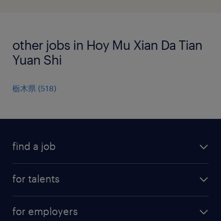
other jobs in Hoy Mu Xian Da Tian
Yuan Shi
栃木県
(
518
)
find a job
all jobs
for talents
career advice
operational career
careers at Randstad
for employers
professional career