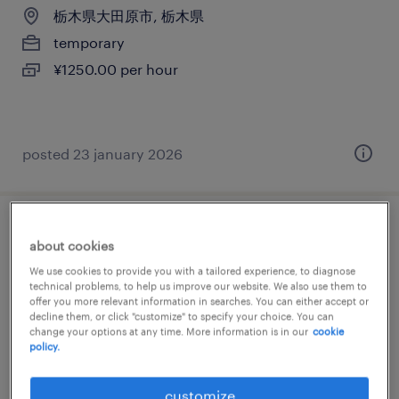
栃木県大田原市, 栃木県
temporary
¥1250.00 per hour
posted 23 january 2026
流通・サービス系の経理（経理事務）・英
about cookies
文経理
We use cookies to provide you with a tailored experience, to diagnose
technical problems, to help us improve our website. We also use them to
offer you more relevant information in searches. You can either accept or
栃木県大田原市, 栃木県
decline them, or click "customize" to specify your choice. You can
temporary
change your options at any time. More information is in our
cookie
policy.
¥1400.00 per hour
customize