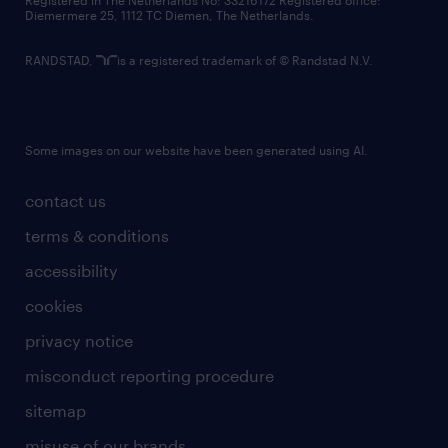
Registered in The Netherlands No: 33216172 Registered office:
Diemermere 25, 1112 TC Diemen, The Netherlands.
RANDSTAD,
is a registered trademark of © Randstad N.V.
Some images on our website have been generated using AI.
contact us
terms & conditions
accessibility
cookies
privacy notice
misconduct reporting procedure
sitemap
misuse of our brands