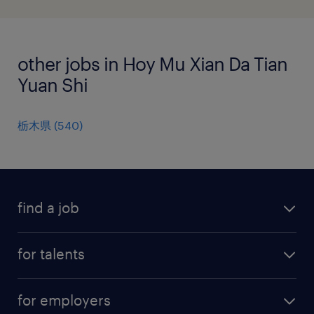
other jobs in Hoy Mu Xian Da Tian
Yuan Shi
栃木県
(
540
)
find a job
all jobs
for talents
career advice
operational career
careers at Randstad
for employers
professional career