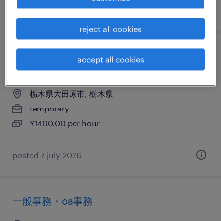
posted 23 january 2026
reject all cookies
流通・サービス系の経理（経理事務）・英
accept all cookies
文経理
栃木県大田原市, 栃木県
temporary
¥1400.00 per hour
posted 7 july 2026
一般事務・oa事務