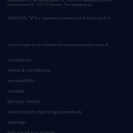
Registered in The Netherlands No: 33216172 Registered office:
Diemermere 25, 1112 TC Diemen, The Netherlands.
RANDSTAD,
is a registered trademark of © Randstad N.V.
Some images on our website have been generated using AI.
contact us
terms & conditions
accessibility
cookies
privacy notice
misconduct reporting procedure
sitemap
misuse of our brands