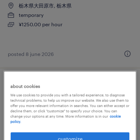
栃木県大田原市, 栃木県
temporary
¥1250.00 per hour
posted 8 june 2026
一般事務・oa事務
about cookies
We use cookies to provide you with a tailored experience, to diagnose
栃木県大田原市, 栃木県
technical problems, to help us improve our website. We also use them to
offer you more relevant information in searches. You can either accept or
temporary
decline them, or click "customize" to specify your choice. You can
¥1250.00 per hour
change your options at any time. More information is in our
cookie
policy.
customize