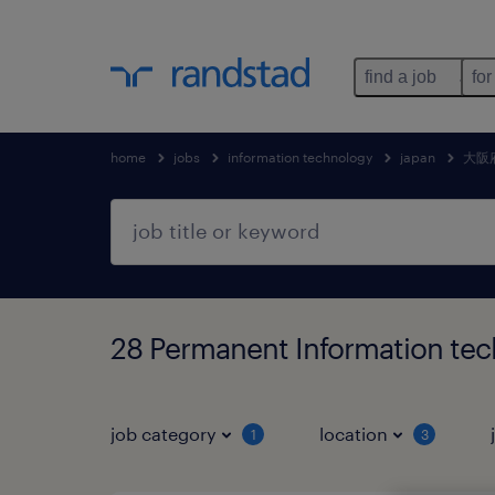
find a job
for
home
jobs
information technology
japan
大阪
28 Permanent Information 
job category
location
1
3