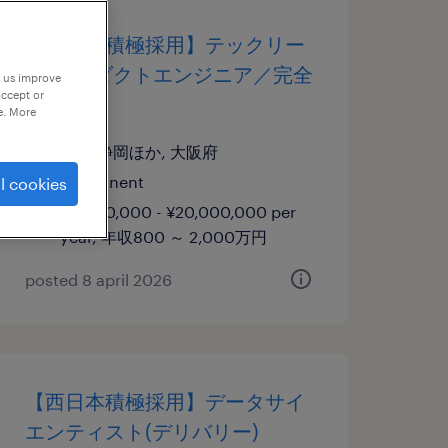
【西日本積極採用】テックリー
ド/プロダクトエンジニア／完全
p us improve
accept or
在宅可
e. More
愛知,静岡ほか, 大阪府
permanent
l cookies
¥8,000,000 - ¥20,000,000 per
year, 年収800 ～ 2,000万円
posted 8 april 2026
【西日本積極採用】データサイ
エンティスト(デリバリー)