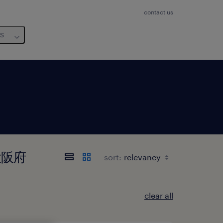
contact us
us
 大阪府
sort:
clear all