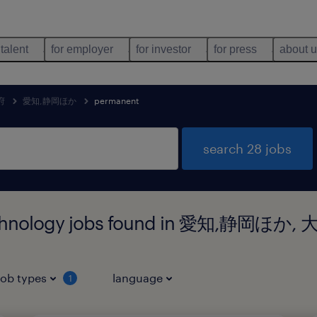
 talent
for employer
for investor
for press
about 
府
愛知,静岡ほか
permanent
search 28 jobs
technology jobs found in 愛知,静岡ほか,
job types
language
1