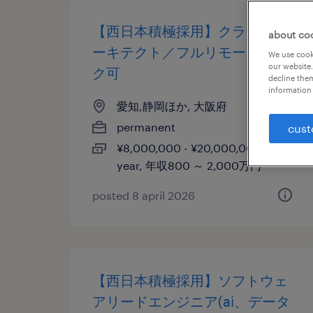
【西日本積極採用】クラウドア
about co
ーキテクト／フルリモートワー
We use cooki
our website.
ク可
decline them
information 
愛知,静岡ほか, 大阪府
permanent
cust
¥8,000,000 - ¥20,000,000 per
year, 年収800 ～ 2,000万円
posted 8 april 2026
【西日本積極採用】ソフトウェ
アリードエンジニア(ai、データ