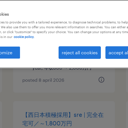
【西日本積極採用】pm（ai、デ
okies
ータ基盤領域）／フルリモート
es to provide you with a tailored experience, to diagnose technical problems, to hel
 We also use them to offer you more relevant information in searches. You can either 
ワーク可
, or click "customize" to specify your choice. You can change your options at any tim
is in our
cookie policy.
愛知,静岡ほか, 大阪府
permanent
omize
reject all cookies
accept al
¥8,000,000 - ¥20,000,000 per
year, 年収800 ～ 2,000万円
posted 8 april 2026
【西日本積極採用】sre | 完全在
宅可／～1,800万円