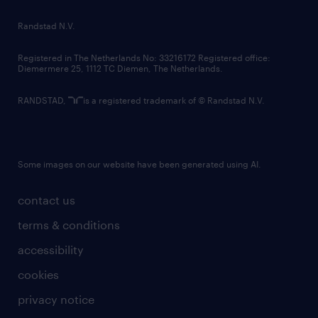
country websites
Randstad N.V.
contact us
Registered in The Netherlands No: 33216172 Registered office:
Diemermere 25, 1112 TC Diemen, The Netherlands.
RANDSTAD,
is a registered trademark of © Randstad N.V.
Some images on our website have been generated using AI.
contact us
terms & conditions
accessibility
cookies
privacy notice