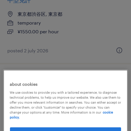
中型免許
東京都渋谷区, 東京都
temporary
¥1550.00 per hour
posted 2 july 2026
pcs - project manager (erp
about cookies
implementation for oracle) - dispatch
We use cookies to provide you with a tailored experience, to diagnose
technical problems, to help us improve our website. We also use them to
東京23区, 東京都
offer you more relevant information in searches. You can either accept or
decline them, or click "customize" to specify your choice. You can
contract
change your options at any time. More information is in our
cookie
¥6,000,000 - ¥6,500,000 per year, 年収600 ～
policy.
650万円