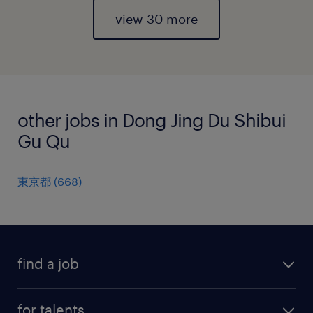
view 30 more
other jobs in Dong Jing Du Shibui
Gu Qu
東京都
(
668
)
find a job
all jobs
for talents