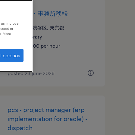
搬出搬入・事務所移転
p us improve
東京都渋谷区, 東京都
accept or
e. More
temporary
¥1420.00 per hour
l cookies
posted 23 june 2026
pcs - project manager (erp
implementation for oracle) -
dispatch