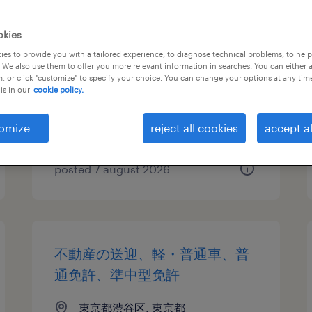
搬出搬入・事務所移転
okies
es to provide you with a tailored experience, to diagnose technical problems, to hel
東京都渋谷区, 東京都
 We also use them to offer you more relevant information in searches. You can either 
, or click "customize" to specify your choice. You can change your options at any tim
temporary
is in our
cookie policy.
¥1420.00 per hour
omize
reject all cookies
accept al
posted 7 august 2026
不動産の送迎、軽・普通車、普
通免許、準中型免許
東京都渋谷区, 東京都