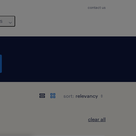
contact us
us
sort:
clear all