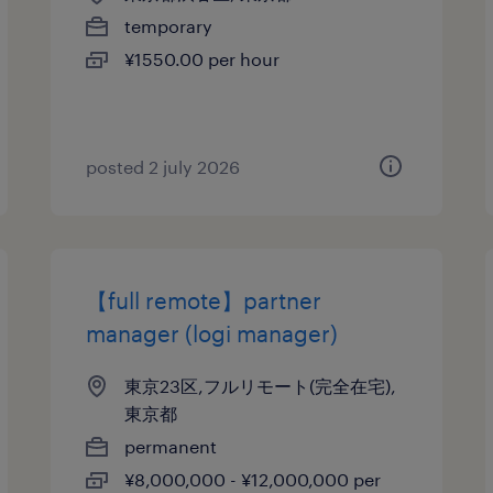
temporary
¥1550.00 per hour
posted 2 july 2026
【full remote】partner
manager (logi manager)
東京23区,フルリモート(完全在宅),
東京都
permanent
¥8,000,000 - ¥12,000,000 per