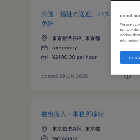
介護・福祉の送迎、バス、大型
about co
免許
We use cooki
our website.
decline them
東京都渋谷区, 東京都
information 
temporary
¥2400.00 per hour
cust
posted 29 july 2026
搬出搬入・事務所移転
東京都渋谷区, 東京都
temporary