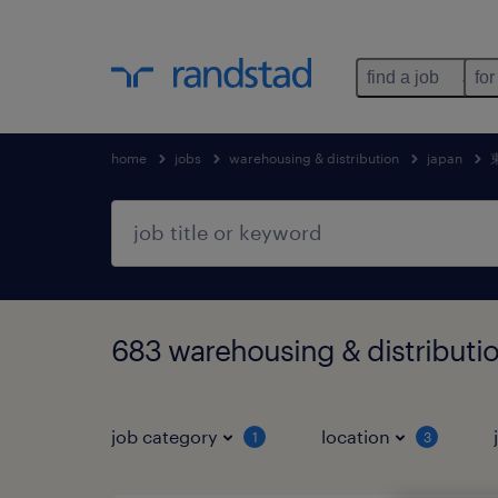
find a job
for
home
jobs
warehousing & distribution
japan
683 warehousing & distrib
job category
location
1
3