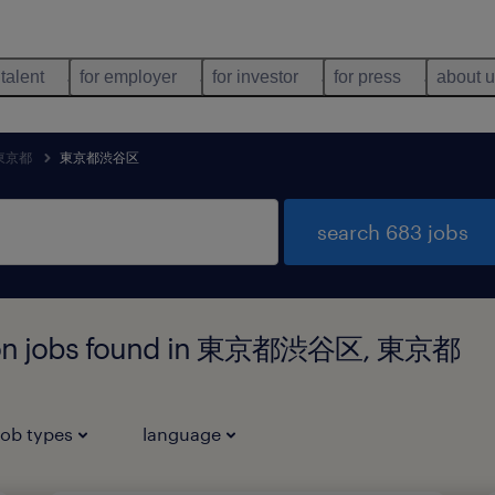
 talent
for employer
for investor
for press
about 
東京都
東京都渋谷区
search 683 jobs
ution jobs found in 東京都渋谷区, 東京都
job types
language