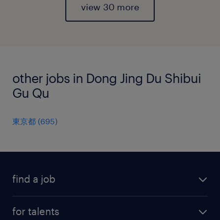
view 30 more
other jobs in Dong Jing Du Shibui
Gu Qu
東京都
(
695
)
find a job
all jobs
for talents
career advice