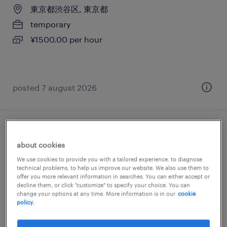
東京都渋谷区, 東京都
temporary
¥1500.00 per hour
posted 7 august 2026
搬出搬入・事務所移転
about cookies
東京都渋谷区, 東京都
We use cookies to provide you with a tailored experience, to diagnose
technical problems, to help us improve our website. We also use them to
temporary
offer you more relevant information in searches. You can either accept or
decline them, or click "customize" to specify your choice. You can
¥1400.00 per hour
change your options at any time. More information is in our
cookie
policy.