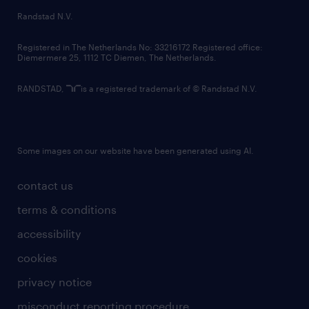
country websites
Randstad N.V.
contact us
Registered in The Netherlands No: 33216172 Registered office:
Diemermere 25, 1112 TC Diemen, The Netherlands.
RANDSTAD,
is a registered trademark of © Randstad N.V.
Some images on our website have been generated using AI.
contact us
terms & conditions
accessibility
cookies
privacy notice
misconduct reporting procedure