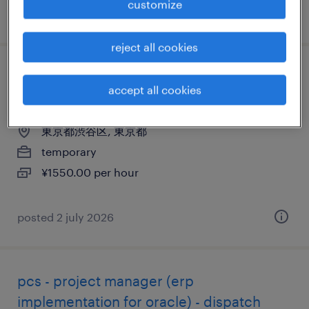
customize
posted 22 june 2026
reject all cookies
不動産の送迎、軽・普通車、普通免許、準
accept all cookies
中型免許
東京都渋谷区, 東京都
temporary
¥1550.00 per hour
posted 2 july 2026
pcs - project manager (erp
implementation for oracle) - dispatch