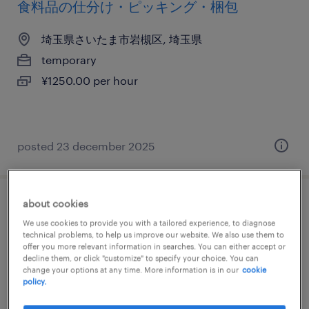
食料品の仕分け・ピッキング・梱包
埼玉県さいたま市岩槻区, 埼玉県
temporary
¥1250.00 per hour
posted 23 december 2025
about cookies
流通・小売のフォークリフト、入出荷
We use cookies to provide you with a tailored experience, to diagnose
technical problems, to help us improve our website. We also use them to
埼玉県さいたま市岩槻区, 埼玉県
offer you more relevant information in searches. You can either accept or
decline them, or click "customize" to specify your choice. You can
temporary
change your options at any time. More information is in our
cookie
policy.
¥1600.00 per hour