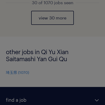
30 of 1070 jobs seen
view 30 more
other jobs in Qi Yu Xian
Saitamashi Yan Gui Qu
埼玉県
(
1070
)
find a job