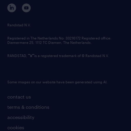
corporate governance
randstad innovation fund
country websites
Randstad N.V.
contact us
Registered in The Netherlands No: 33216172 Registered office:
Diemermere 25, 1112 TC Diemen, The Netherlands.
RANDSTAD,
is a registered trademark of © Randstad N.V.
Some images on our website have been generated using AI.
contact us
terms & conditions
accessibility
cookies