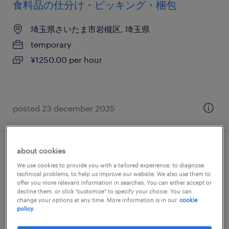
食料品の仕分け・ピッキング・梱包
埼玉県さいたま市岩槻区, 埼玉県
temporary
¥1250.00 per hour
posted 23 december 2025
about cookies
流通・小売のフォークリフト、入出荷
We use cookies to provide you with a tailored experience, to diagnose
technical problems, to help us improve our website. We also use them to
埼玉県さいたま市岩槻区, 埼玉県
offer you more relevant information in searches. You can either accept or
decline them, or click "customize" to specify your choice. You can
temporary
change your options at any time. More information is in our
cookie
policy.
¥1600.00 per hour