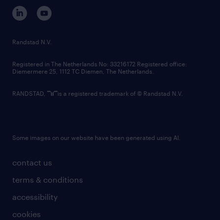
corporate governance
randstad innovation fund
country websites
Randstad N.V.
contact us
Registered in The Netherlands No: 33216172 Registered office:
Diemermere 25, 1112 TC Diemen, The Netherlands.
RANDSTAD,
is a registered trademark of © Randstad N.V.
Some images on our website have been generated using AI.
contact us
terms & conditions
accessibility
cookies