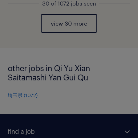
30 of 1072 jobs seen
view 30 more
other jobs in Qi Yu Xian
Saitamashi Yan Gui Qu
埼玉県
(
1072
)
find a job