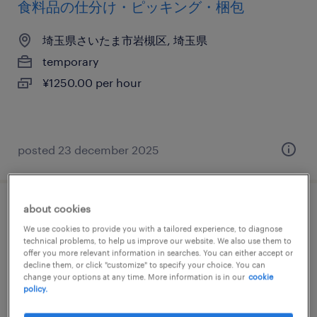
食料品の仕分け・ピッキング・梱包
埼玉県さいたま市岩槻区, 埼玉県
temporary
¥1250.00 per hour
posted 23 december 2025
about cookies
流通・小売のフォークリフト、入出荷
We use cookies to provide you with a tailored experience, to diagnose
technical problems, to help us improve our website. We also use them to
埼玉県さいたま市岩槻区, 埼玉県
offer you more relevant information in searches. You can either accept or
decline them, or click "customize" to specify your choice. You can
temporary
change your options at any time. More information is in our
cookie
policy.
¥1600.00 per hour