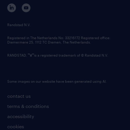
corporate governance
randstad innovation fund
country websites
Randstad N.V.
contact us
Registered in The Netherlands No: 33216172 Registered office:
Diemermere 25, 1112 TC Diemen, The Netherlands.
RANDSTAD,
is a registered trademark of © Randstad N.V.
Some images on our website have been generated using AI.
contact us
terms & conditions
accessibility
cookies