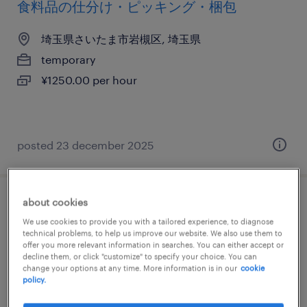
食料品の仕分け・ピッキング・梱包
埼玉県さいたま市岩槻区, 埼玉県
temporary
¥1250.00 per hour
posted 23 december 2025
about cookies
流通・小売のフォークリフト、入出荷
We use cookies to provide you with a tailored experience, to diagnose
technical problems, to help us improve our website. We also use them to
埼玉県さいたま市岩槻区, 埼玉県
offer you more relevant information in searches. You can either accept or
decline them, or click "customize" to specify your choice. You can
temporary
change your options at any time. More information is in our
cookie
policy.
¥1600.00 per hour