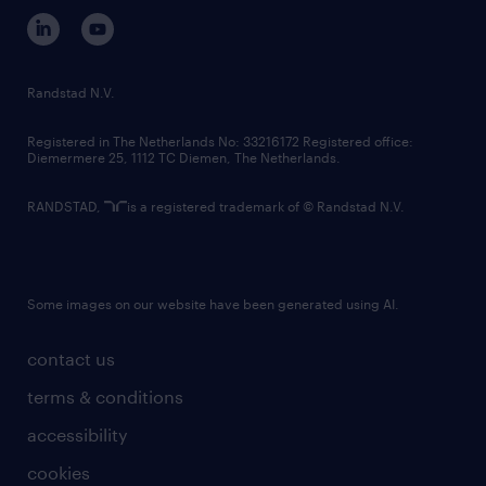
corporate governance
randstad innovation fund
country websites
Randstad N.V.
contact us
Registered in The Netherlands No: 33216172 Registered office:
Diemermere 25, 1112 TC Diemen, The Netherlands.
RANDSTAD,
is a registered trademark of © Randstad N.V.
Some images on our website have been generated using AI.
contact us
terms & conditions
accessibility
cookies