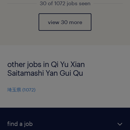
30 of 1072 jobs seen
view 30 more
other jobs in Qi Yu Xian
Saitamashi Yan Gui Qu
埼玉県
(
1072
)
find a job