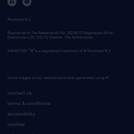
randstad innovation fund
country websites
Randstad N.V.
contact us
Registered in The Netherlands No: 33216172 Registered office:
Diemermere 25, 1112 TC Diemen, The Netherlands.
RANDSTAD,
is a registered trademark of © Randstad N.V.
Some images on our website have been generated using AI.
contact us
terms & conditions
accessibility
cookies