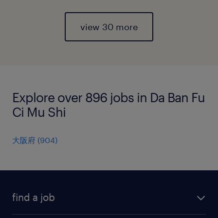
view 30 more
Explore over 896 jobs in Da Ban Fu
Ci Mu Shi
大阪府
(
904
)
find a job