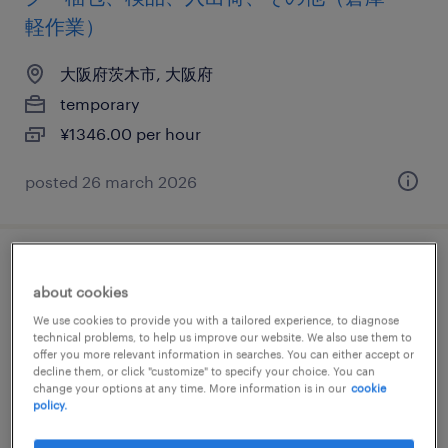
軽作業）
大阪府茨木市, 大阪府
temporary
¥1346.00 per hour
posted 26 march 2026
流通・小売の個配・宅配・ルート・配送、
about cookies
軽・普通車、普通免許、準中型免許
We use cookies to provide you with a tailored experience, to diagnose
technical problems, to help us improve our website. We also use them to
大阪府茨木市, 大阪府
offer you more relevant information in searches. You can either accept or
decline them, or click "customize" to specify your choice. You can
temporary
change your options at any time. More information is in our
cookie
policy.
¥1500.00 per hour