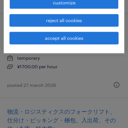
posted 26 september 2025
customize
reject all cookies
it・web系／メーカー系／流通・サービス系
のデータ入力・キーパンチャー
accept all cookies
大阪府茨木市, 大阪府
temporary
¥1700.00 per hour
posted 27 march 2026
物流・ロジスティクスのフォークリフト、
仕分け・ピッキング・梱包、入出荷、その