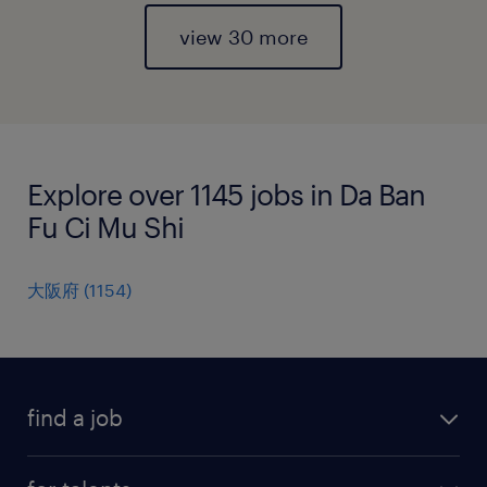
view 30 more
Explore over 1145 jobs in Da Ban
Fu Ci Mu Shi
大阪府
(
1154
)
find a job
all jobs