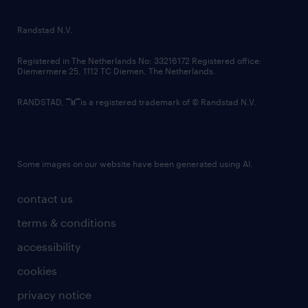
randstad innovation fund
country websites
Randstad N.V.
contact us
Registered in The Netherlands No: 33216172 Registered office:
Diemermere 25, 1112 TC Diemen, The Netherlands.
RANDSTAD,
is a registered trademark of © Randstad N.V.
Some images on our website have been generated using AI.
contact us
terms & conditions
accessibility
cookies
privacy notice