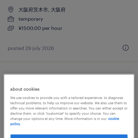
大阪府茨木市, 大阪府
temporary
¥1500.00 per hour
posted 29 july 2026
物流・ロジスティクスのフォークリフト、
仕分け・ピッキング・梱包、入出荷
about cookies
We use cookies to provide you with a tailored experience, to diagnose
大阪府茨木市, 大阪府
technical problems, to help us improve our website. We also use them to
offer you more relevant information in searches. You can either accept or
temporary
decline them, or click "customize" to specify your choice. You can
¥1350.00 per hour
change your options at any time. More information is in our
cookie
policy.