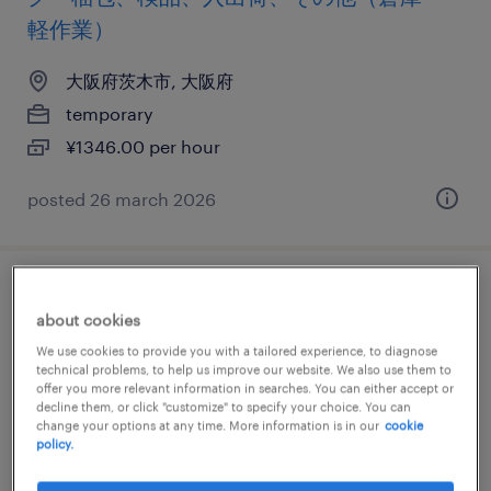
軽作業）
大阪府茨木市, 大阪府
temporary
¥1346.00 per hour
posted 26 march 2026
流通・小売の個配・宅配・ルート・配送、
about cookies
軽・普通車、普通免許、準中型免許
We use cookies to provide you with a tailored experience, to diagnose
technical problems, to help us improve our website. We also use them to
大阪府茨木市, 大阪府
offer you more relevant information in searches. You can either accept or
decline them, or click "customize" to specify your choice. You can
temporary
change your options at any time. More information is in our
cookie
policy.
¥1500.00 per hour