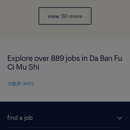
view 30 more
Explore over 889 jobs in Da Ban Fu
Ci Mu Shi
大阪府
(
897
)
find a job