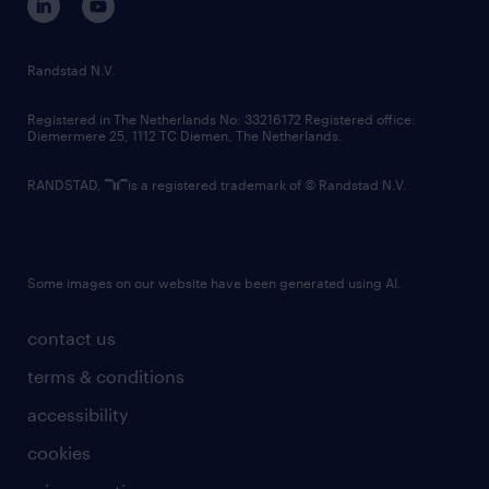
randstad innovation fund
country websites
Randstad N.V.
contact us
Registered in The Netherlands No: 33216172 Registered office:
Diemermere 25, 1112 TC Diemen, The Netherlands.
RANDSTAD,
is a registered trademark of © Randstad N.V.
Some images on our website have been generated using AI.
contact us
terms & conditions
accessibility
cookies