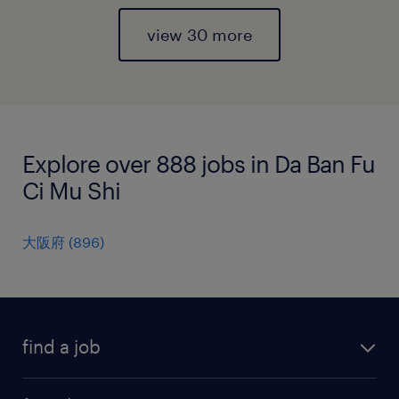
view 30 more
Explore over 888 jobs in Da Ban Fu
Ci Mu Shi
大阪府
(
896
)
find a job
all jobs