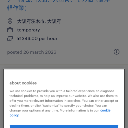
軽作業）
大阪府茨木市, 大阪府
temporary
¥1346.00 per hour
posted 26 march 2026
流通・小売の個配・宅配・ルート・配送、
about cookies
軽・普通車、普通免許、準中型免許
We use cookies to provide you with a tailored experience, to diagnose
technical problems, to help us improve our website. We also use them to
大阪府茨木市, 大阪府
offer you more relevant information in searches. You can either accept or
decline them, or click "customize" to specify your choice. You can
temporary
change your options at any time. More information is in our
cookie
policy.
¥1500.00 per hour