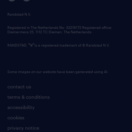
randstad innovation fund
country websites
Randstad N.V.
contact us
Registered in The Netherlands No: 33216172 Registered office:
Diemermere 25, 1112 TC Diemen, The Netherlands.
RANDSTAD,
is a registered trademark of © Randstad N.V.
Some images on our website have been generated using AI.
contact us
terms & conditions
accessibility
cookies
privacy notice