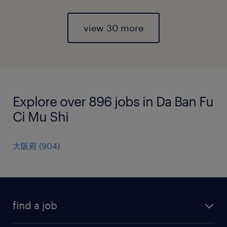
view 30 more
Explore over 896 jobs in Da Ban Fu
Ci Mu Shi
大阪府
(
904
)
find a job