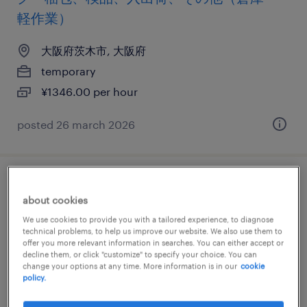
軽作業）
大阪府茨木市, 大阪府
temporary
¥1346.00 per hour
posted 26 march 2026
流通・小売の個配・宅配・ルート・配送、
about cookies
軽・普通車、普通免許、準中型免許
We use cookies to provide you with a tailored experience, to diagnose
technical problems, to help us improve our website. We also use them to
大阪府茨木市, 大阪府
offer you more relevant information in searches. You can either accept or
decline them, or click "customize" to specify your choice. You can
temporary
change your options at any time. More information is in our
cookie
policy.
¥1500.00 per hour