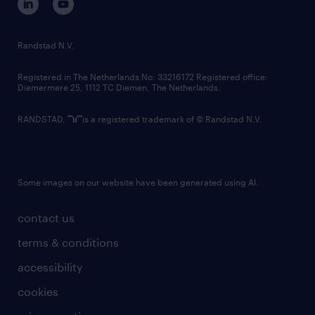
randstad innovation fund
country websites
Randstad N.V.
contact us
Registered in The Netherlands No: 33216172 Registered office:
Diemermere 25, 1112 TC Diemen, The Netherlands.
RANDSTAD,
is a registered trademark of © Randstad N.V.
Some images on our website have been generated using AI.
contact us
terms & conditions
accessibility
cookies