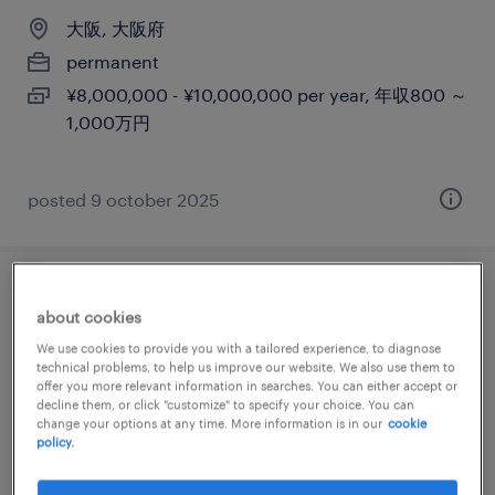
大阪, 大阪府
permanent
¥8,000,000 - ¥10,000,000 per year, 年収800 ～
1,000万円
posted 9 october 2025
【山口】広報戦略リード（site
about cookies
communication lead）
We use cookies to provide you with a tailored experience, to diagnose
technical problems, to help us improve our website. We also use them to
大阪,山口, 大阪府
offer you more relevant information in searches. You can either accept or
decline them, or click "customize" to specify your choice. You can
permanent
change your options at any time. More information is in our
cookie
policy.
¥10,000,000 - ¥16,500,000 per year, 年収1,000
～ 1,650万円