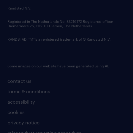
country websites
Randstad N.V.
contact us
Registered in The Netherlands No: 33216172 Registered office:
Diemermere 25, 1112 TC Diemen, The Netherlands.
RANDSTAD,
is a registered trademark of © Randstad N.V.
Some images on our website have been generated using AI.
contact us
terms & conditions
accessibility
cookies
privacy notice
misconduct reporting procedure