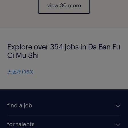
view 30 more
Explore over 354 jobs in Da Ban Fu
Ci Mu Shi
大阪府
(
363
)
find a job
all jobs
for talents