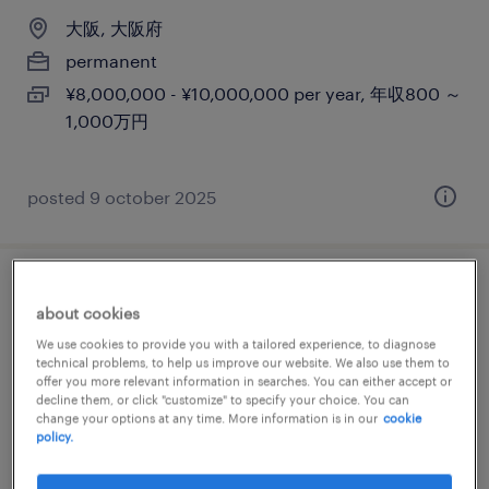
大阪, 大阪府
permanent
¥8,000,000 - ¥10,000,000 per year, 年収800 ～
1,000万円
posted 9 october 2025
【山口】広報戦略リード（site
about cookies
communication lead）
We use cookies to provide you with a tailored experience, to diagnose
technical problems, to help us improve our website. We also use them to
大阪,山口, 大阪府
offer you more relevant information in searches. You can either accept or
decline them, or click "customize" to specify your choice. You can
permanent
change your options at any time. More information is in our
cookie
policy.
¥10,000,000 - ¥16,500,000 per year, 年収1,000
～ 1,650万円