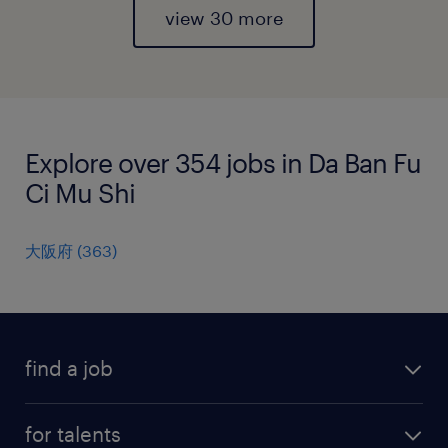
view 30 more
Explore over 354 jobs in Da Ban Fu
Ci Mu Shi
大阪府
(
363
)
find a job
all jobs
for talents