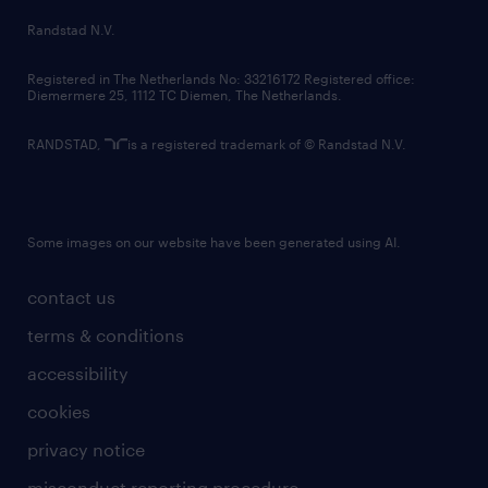
country websites
Randstad N.V.
contact us
Registered in The Netherlands No: 33216172 Registered office:
Diemermere 25, 1112 TC Diemen, The Netherlands.
RANDSTAD,
is a registered trademark of © Randstad N.V.
Some images on our website have been generated using AI.
contact us
terms & conditions
accessibility
cookies
privacy notice
misconduct reporting procedure