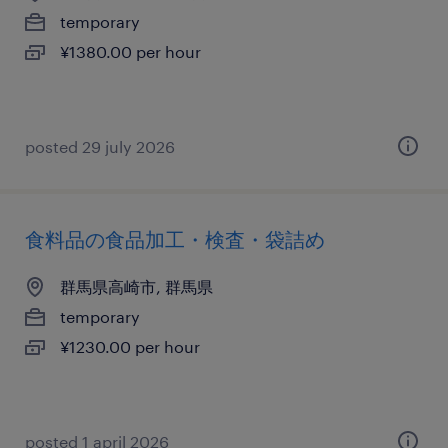
temporary
¥1380.00 per hour
posted 29 july 2026
食料品の食品加工・検査・袋詰め
群馬県高崎市, 群馬県
temporary
¥1230.00 per hour
posted 1 april 2026