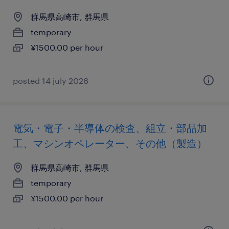
群馬県高崎市, 群馬県
temporary
¥1500.00 per hour
posted 14 july 2026
電気・電子・半導体の検査、組立・部品加
工、マシンオペレーター、その他（製造）
群馬県高崎市, 群馬県
temporary
¥1500.00 per hour