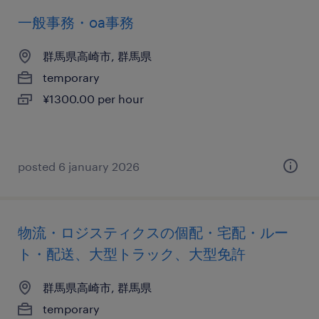
一般事務・oa事務
群馬県高崎市, 群馬県
temporary
¥1300.00 per hour
posted 6 january 2026
物流・ロジスティクスの個配・宅配・ルー
ト・配送、大型トラック、大型免許
群馬県高崎市, 群馬県
temporary