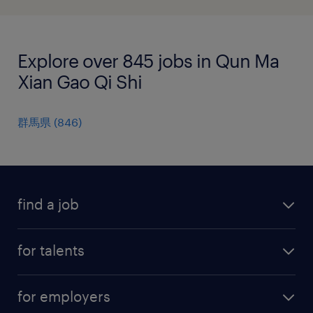
Explore over 845 jobs in Qun Ma
Xian Gao Qi Shi
群馬県
(
846
)
find a job
all jobs
for talents
career advice
operational career
careers at Randstad
for employers
professional career