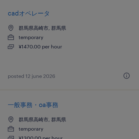
cadオペレータ
群馬県高崎市, 群馬県
temporary
¥1470.00 per hour
posted 12 june 2026
一般事務・oa事務
群馬県高崎市, 群馬県
temporary
¥1300.00 per hour