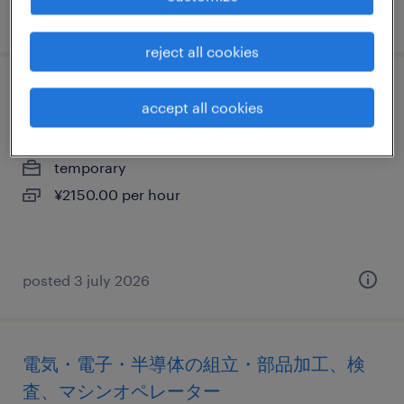
posted 8 july 2026
reject all cookies
看護師・准看護師
accept all cookies
群馬県高崎市, 群馬県
temporary
¥2150.00 per hour
posted 3 july 2026
電気・電子・半導体の組立・部品加工、検
査、マシンオペレーター