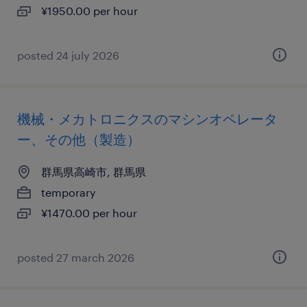
¥1950.00 per hour
posted 24 july 2026
機械・メカトロニクスのマシンオペレータ
ー、その他（製造）
群馬県高崎市, 群馬県
temporary
¥1470.00 per hour
posted 27 march 2026