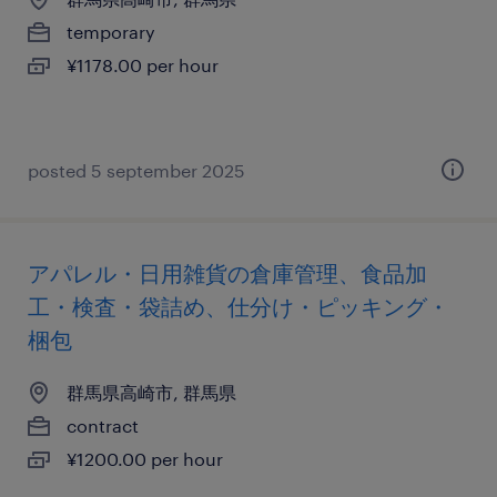
temporary
¥1178.00 per hour
posted 5 september 2025
アパレル・日用雑貨の倉庫管理、食品加
工・検査・袋詰め、仕分け・ピッキング・
梱包
群馬県高崎市, 群馬県
contract
¥1200.00 per hour