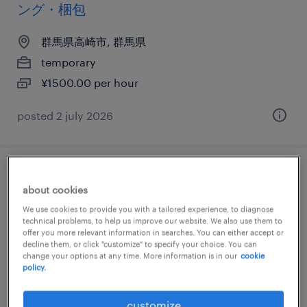
ング・梱包
群馬県高崎市, 群馬県
temporary
¥1500.00 per hour
posted 2 july 2026
電気・電子・半導体の組立・部品加工、検
about cookies
査、マシンオペレーター
We use cookies to provide you with a tailored experience, to diagnose
technical problems, to help us improve our website. We also use them to
群馬県高崎市, 群馬県
offer you more relevant information in searches. You can either accept or
decline them, or click "customize" to specify your choice. You can
temporary
change your options at any time. More information is in our
cookie
policy.
¥1500.00 per hour
customize