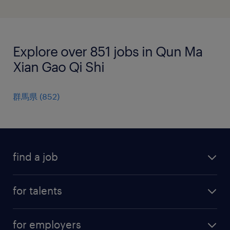
Explore over 851 jobs in Qun Ma
Xian Gao Qi Shi
群馬県
(
852
)
find a job
all jobs
for talents
career advice
operational career
careers at Randstad
for employers