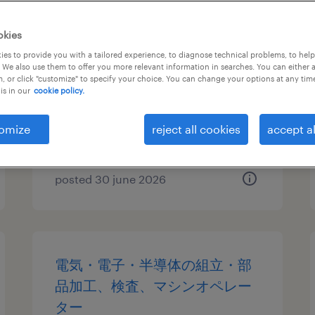
アパレル・日用雑貨の倉庫管
okies
理、食品加工・検査・袋詰め、
es to provide you with a tailored experience, to diagnose technical problems, to hel
 We also use them to offer you more relevant information in searches. You can either 
仕分け・ピッキング・梱包
, or click "customize" to specify your choice. You can change your options at any tim
is in our
cookie policy.
群馬県高崎市, 群馬県
contract
omize
reject all cookies
accept al
¥1200.00 per hour
posted 30 june 2026
電気・電子・半導体の組立・部
品加工、検査、マシンオペレー
ター