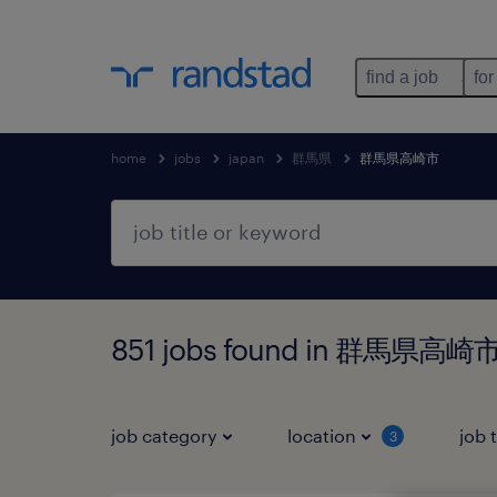
find a job
for
home
jobs
japan
群馬県
群馬県高崎市
851 jobs found in 群馬県高
job category
location
job 
3