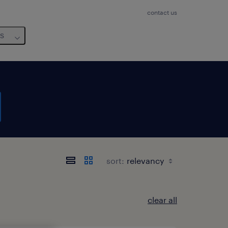
contact us
us
sort:
clear all