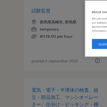
試験監督
about co
We use cooki
群馬県高崎市, 群馬県
our website.
decline them
temporary
information 
¥1178.00 per hour
cust
posted 5 september 2025
電気・電子・半導体の検査、組
立・部品加工、マシンオペレー
ター、仕分け・ピッキング・梱