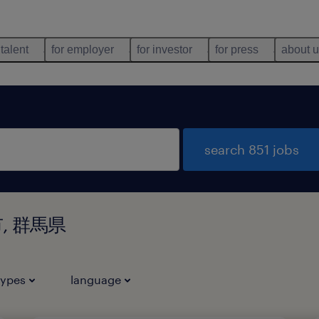
 talent
for employer
for investor
for press
about 
search 851 jobs
崎市, 群馬県
types
language