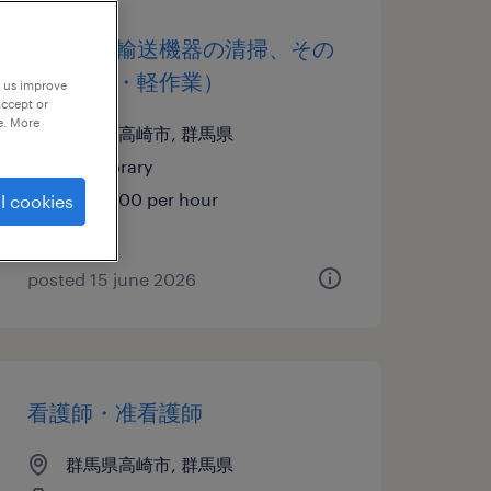
自動車・輸送機器の清掃、その
他（倉庫・軽作業）
p us improve
accept or
e. More
群馬県高崎市, 群馬県
temporary
¥1243.00 per hour
l cookies
posted 15 june 2026
看護師・准看護師
群馬県高崎市, 群馬県