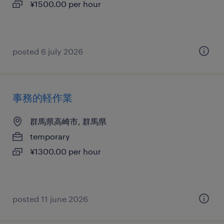
¥1500.00 per hour
posted 6 july 2026
事務的軽作業
群馬県高崎市, 群馬県
temporary
¥1300.00 per hour
posted 11 june 2026