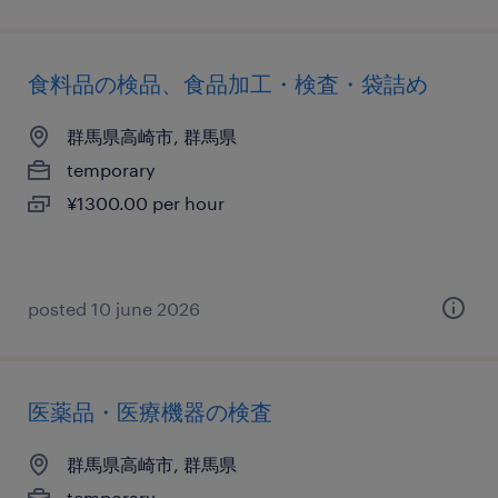
食料品の検品、食品加工・検査・袋詰め
群馬県高崎市, 群馬県
temporary
¥1300.00 per hour
posted 10 june 2026
医薬品・医療機器の検査
群馬県高崎市, 群馬県
temporary