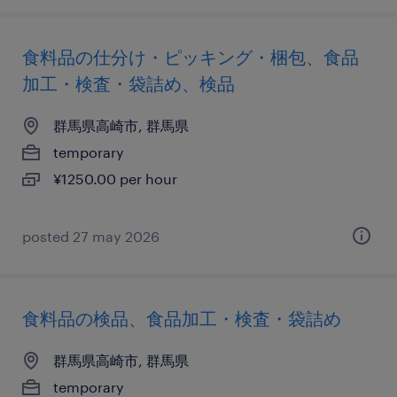
食料品の仕分け・ピッキング・梱包、食品
加工・検査・袋詰め、検品
群馬県高崎市, 群馬県
temporary
¥1250.00 per hour
posted 27 may 2026
食料品の検品、食品加工・検査・袋詰め
群馬県高崎市, 群馬県
temporary