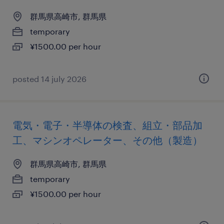
群馬県高崎市, 群馬県
temporary
¥1500.00 per hour
posted 14 july 2026
電気・電子・半導体の検査、組立・部品加
工、マシンオペレーター、その他（製造）
群馬県高崎市, 群馬県
temporary
¥1500.00 per hour