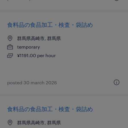
食料品の食品加工・検査・袋詰め
群馬県高崎市, 群馬県
temporary
¥1191.00 per hour
posted 30 march 2026
食料品の食品加工・検査・袋詰め
群馬県高崎市, 群馬県