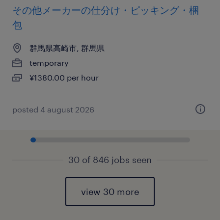
その他メーカーの仕分け・ピッキング・梱
包
群馬県高崎市, 群馬県
temporary
¥1380.00 per hour
posted 4 august 2026
30 of 846 jobs seen
view 30 more