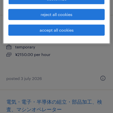
posted 8 july 2026
reject all cookies
看護師・准看護師
accept all cookies
群馬県高崎市, 群馬県
temporary
¥2150.00 per hour
posted 3 july 2026
電気・電子・半導体の組立・部品加工、検
査、マシンオペレーター