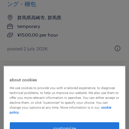
ング・梱包
群馬県高崎市, 群馬県
temporary
¥1500.00 per hour
posted 2 july 2026
電気・電子・半導体の組立・部品加工、検
about cookies
査、マシンオペレーター
We use cookies to provide you with a tailored experience, to diagnose
technical problems, to help us improve our website. We also use them to
群馬県高崎市, 群馬県
offer you more relevant information in searches. You can either accept or
decline them, or click "customize" to specify your choice. You can
temporary
change your options at any time. More information is in our
cookie
policy.
¥1500.00 per hour
customize