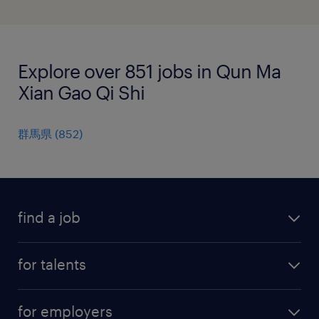
Explore over 851 jobs in Qun Ma
Xian Gao Qi Shi
群馬県
(
852
)
find a job
all jobs
for talents
career advice
operational career
careers at Randstad
for employers