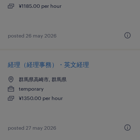
¥1185.00 per hour
posted 26 may 2026
経理（経理事務）・英文経理
群馬県高崎市, 群馬県
temporary
¥1350.00 per hour
posted 27 may 2026