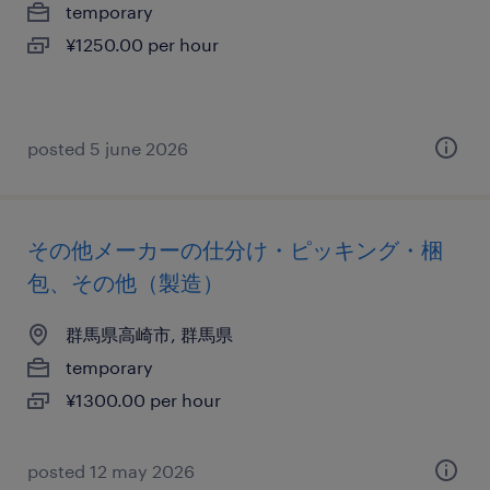
temporary
¥1250.00 per hour
posted 5 june 2026
その他メーカーの仕分け・ピッキング・梱
包、その他（製造）
群馬県高崎市, 群馬県
temporary
¥1300.00 per hour
posted 12 may 2026