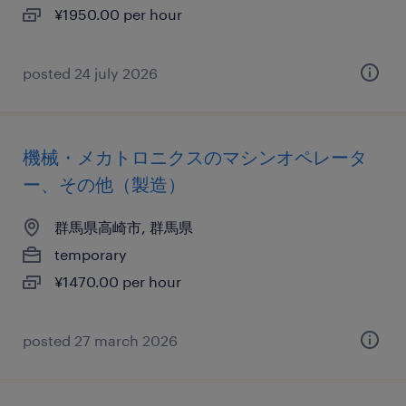
¥1950.00 per hour
posted 24 july 2026
機械・メカトロニクスのマシンオペレータ
ー、その他（製造）
群馬県高崎市, 群馬県
temporary
¥1470.00 per hour
posted 27 march 2026