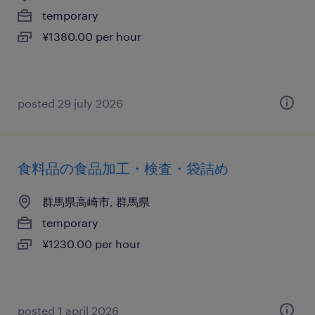
temporary
¥1380.00 per hour
posted 29 july 2026
食料品の食品加工・検査・袋詰め
群馬県高崎市, 群馬県
temporary
¥1230.00 per hour
posted 1 april 2026