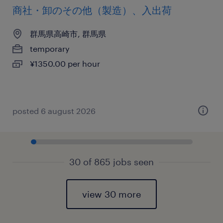
商社・卸のその他（製造）、入出荷
群馬県高崎市, 群馬県
temporary
¥1350.00 per hour
posted 6 august 2026
30 of 865 jobs seen
view 30 more