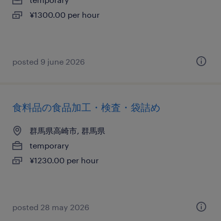
¥1300.00 per hour
posted 9 june 2026
食料品の食品加工・検査・袋詰め
群馬県高崎市, 群馬県
temporary
¥1230.00 per hour
posted 28 may 2026