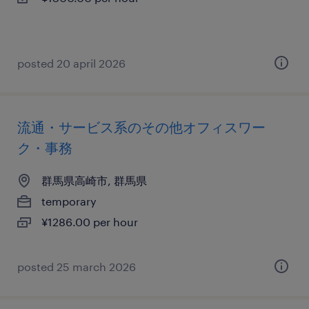
posted 20 april 2026
流通・サービス系のその他オフィスワー
ク・事務
群馬県高崎市, 群馬県
temporary
¥1286.00 per hour
posted 25 march 2026