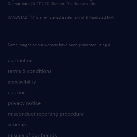
Diemermere 25, 1112 TC Diemen, The Netherlands.
RANDSTAD,
is a registered trademark of © Randstad N.V.
Some images on our website have been generated using AI.
contact us
terms & conditions
accessibility
cookies
privacy notice
misconduct reporting procedure
sitemap
misuse of our brands