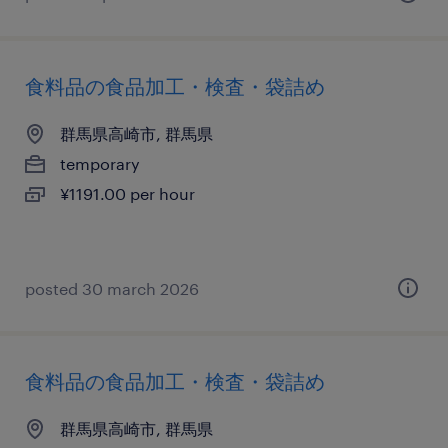
食料品の食品加工・検査・袋詰め
群馬県高崎市, 群馬県
temporary
¥1191.00 per hour
posted 30 march 2026
食料品の食品加工・検査・袋詰め
群馬県高崎市, 群馬県