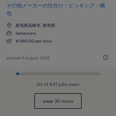
その他メーカーの仕分け・ピッキング・梱
包
群馬県高崎市, 群馬県
temporary
¥1380.00 per hour
posted 4 august 2026
30 of 841 jobs seen
view 30 more