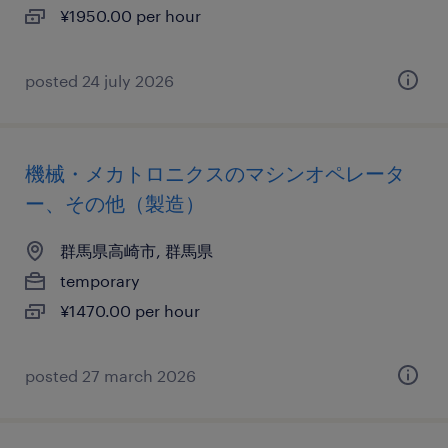
¥1950.00 per hour
posted 24 july 2026
機械・メカトロニクスのマシンオペレータ
ー、その他（製造）
群馬県高崎市, 群馬県
temporary
¥1470.00 per hour
posted 27 march 2026