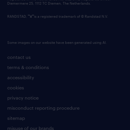
Diemermere 25, 1112 TC Diemen, The Netherlands.
RANDSTAD,
is a registered trademark of © Randstad N.V.
Some images on our website have been generated using AI.
contact us
terms & conditions
accessibility
cookies
privacy notice
misconduct reporting procedure
sitemap
misuse of our brands