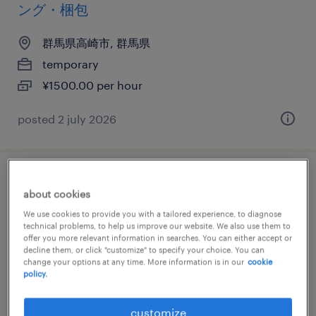
ング・梱包
群馬県高崎市, 群馬県
temporary
¥1500.00 per hour
posted 2 july 2026
電気・電子・半導体の組立・部品加工、検
about cookies
査、マシンオペレーター
We use cookies to provide you with a tailored experience, to diagnose
technical problems, to help us improve our website. We also use them to
群馬県高崎市, 群馬県
offer you more relevant information in searches. You can either accept or
decline them, or click "customize" to specify your choice. You can
temporary
change your options at any time. More information is in our
cookie
policy.
¥1500.00 per hour
customize