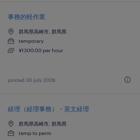
事務的軽作業
群馬県高崎市, 群馬県
temporary
¥1300.00 per hour
posted 30 july 2026
経理（経理事務）・英文経理
群馬県高崎市, 群馬県
temp to perm