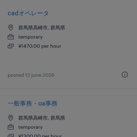
cadオペレータ
群馬県高崎市, 群馬県
temporary
¥1470.00 per hour
posted 12 june 2026
一般事務・oa事務
群馬県高崎市, 群馬県
temporary
¥1300.00 per hour