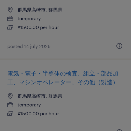
群馬県高崎市, 群馬県
temporary
¥1500.00 per hour
posted 14 july 2026
電気・電子・半導体の検査、組立・部品加
工、マシンオペレーター、その他（製造）
群馬県高崎市, 群馬県
temporary
¥1500.00 per hour