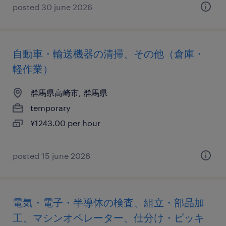
posted 30 june 2026
自動車・輸送機器の清掃、その他（倉庫・
軽作業）
群馬県高崎市, 群馬県
temporary
¥1243.00 per hour
posted 15 june 2026
電気・電子・半導体の検査、組立・部品加
工、マシンオペレーター、仕分け・ピッキ