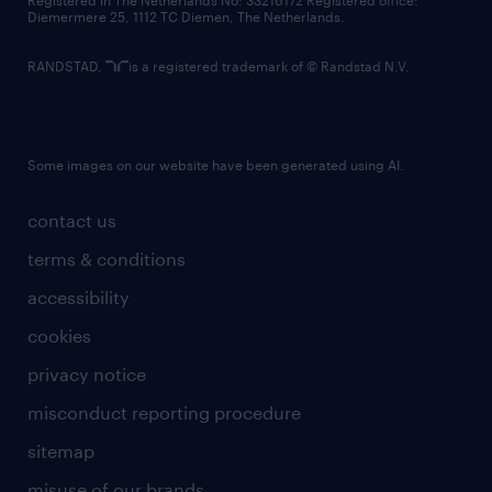
Registered in The Netherlands No: 33216172 Registered office:
Diemermere 25, 1112 TC Diemen, The Netherlands.
RANDSTAD,
is a registered trademark of © Randstad N.V.
Some images on our website have been generated using AI.
contact us
terms & conditions
accessibility
cookies
privacy notice
misconduct reporting procedure
sitemap
misuse of our brands