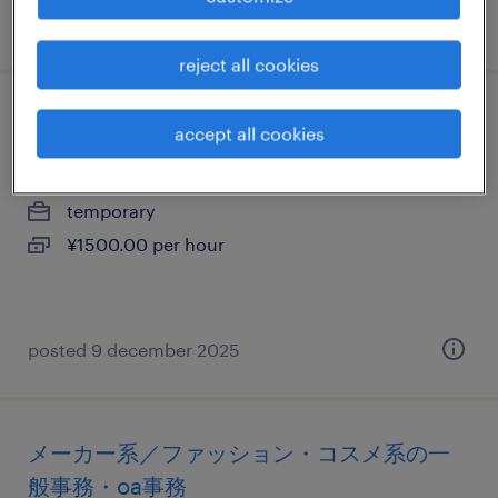
posted 19 june 2026
reject all cookies
流通・サービス系の一般事務・oa事務
accept all cookies
東京都品川区, 東京都
temporary
¥1500.00 per hour
posted 9 december 2025
メーカー系／ファッション・コスメ系の一
般事務・oa事務