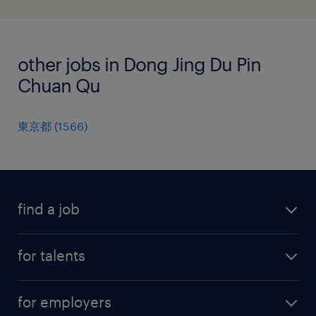
other jobs in Dong Jing Du Pin
Chuan Qu
東京都
(
1566
)
find a job
all jobs
for talents
career advice
operational career
careers at Randstad
for employers
professional career