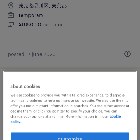
東京都品川区, 東京都
temporary
¥1650.00 per hour
posted 17 june 2026
メーカー系の一般事務・oa事務
about cookies
We use cookies to provide you with a tailored experience, to diagnose
東京都品川区, 東京都
technical problems, to help us improve our website. We also use them to
offer you more relevant information in searches. You can either accept or
temporary
decline them, or click "customize" to specify your choice. You can
¥1700.00 per hour
change your options at any time. More information is in our
cookie
policy.
customize