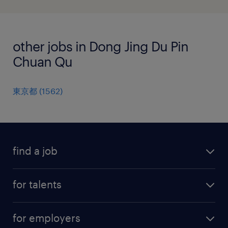
other jobs in Dong Jing Du Pin
Chuan Qu
東京都
(
1562
)
find a job
all jobs
for talents
career advice
operational career
careers at Randstad
for employers
professional career