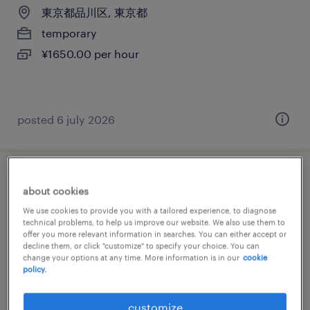
東京都品川区, 東京都
temporary
¥1650.00 per hour
posted 6 july 2026
流通・サービス系の人事・総務
about cookies
We use cookies to provide you with a tailored experience, to diagnose
東京都品川区, 東京都
technical problems, to help us improve our website. We also use them to
offer you more relevant information in searches. You can either accept or
temporary
decline them, or click "customize" to specify your choice. You can
¥1650.00 per hour
change your options at any time. More information is in our
cookie
policy.
customize