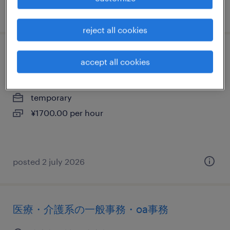
posted 18 june 2026
reject all cookies
流通・サービス系の一般事務・oa事務
accept all cookies
東京都品川区, 東京都
temporary
¥1700.00 per hour
posted 2 july 2026
医療・介護系の一般事務・oa事務