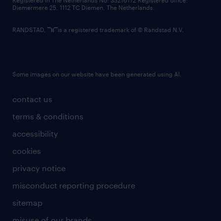
Registered in The Netherlands No: 33216172 Registered office:
Diemermere 25, 1112 TC Diemen, The Netherlands.
RANDSTAD,
is a registered trademark of © Randstad N.V.
Some images on our website have been generated using AI.
contact us
terms & conditions
accessibility
cookies
privacy notice
misconduct reporting procedure
sitemap
misuse of our brands