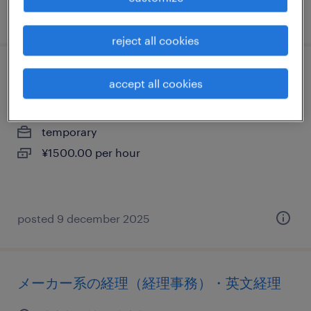
posted 19 june 2026
reject all cookies
流通・サービス系の一般事務・oa事務
accept all cookies
東京都品川区, 東京都
temporary
¥1500.00 per hour
posted 9 december 2025
メーカー系の経理（経理事務）・英文経理