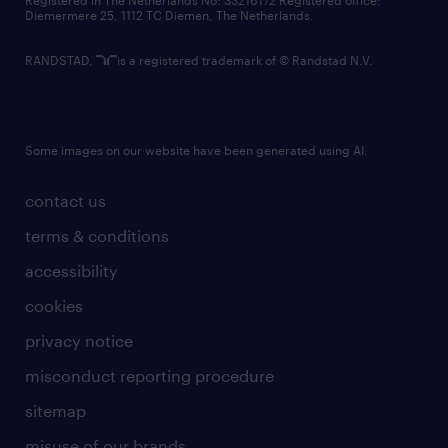
Registered in The Netherlands No: 33216172 Registered office:
Diemermere 25, 1112 TC Diemen, The Netherlands.
RANDSTAD,
is a registered trademark of © Randstad N.V.
Some images on our website have been generated using AI.
contact us
terms & conditions
accessibility
cookies
privacy notice
misconduct reporting procedure
sitemap
misuse of our brands