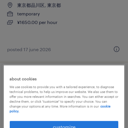
東京都品川区, 東京都
temporary
¥1650.00 per hour
posted 17 june 2026
メーカー系の一般事務・oa事務
about cookies
We use cookies to provide you with a tailored experience, to diagnose
東京都品川区, 東京都
technical problems, to help us improve our website. We also use them to
offer you more relevant information in searches. You can either accept or
temporary
decline them, or click "customize" to specify your choice. You can
¥1700.00 per hour
change your options at any time. More information is in our
cookie
policy.
customize