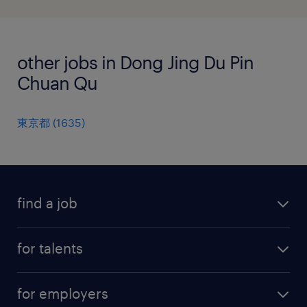
other jobs in Dong Jing Du Pin
Chuan Qu
東京都
(
1635
)
find a job
all jobs
for talents
career advice
operational career
careers at Randstad
for employers
professional career