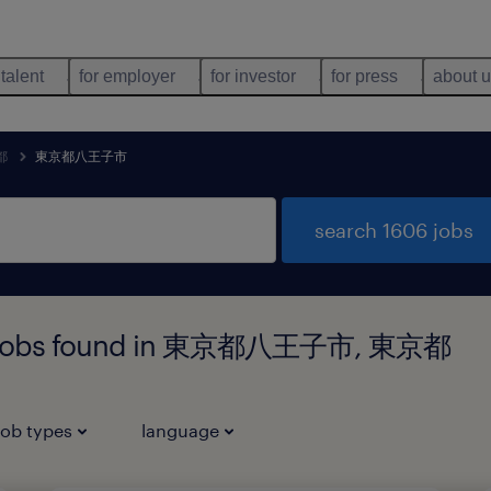
 talent
for employer
for investor
for press
about 
都
東京都八王子市
search 1606 jobs
ogy jobs found in 東京都八王子市, 東京都
job types
language