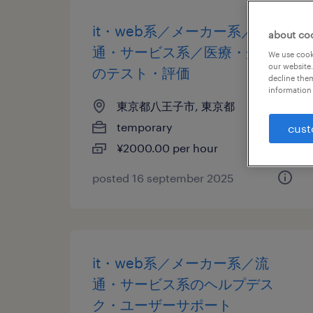
it・web系／メーカー系／流
about co
通・サービス系／医療・介護系
We use cooki
our website.
のテスト・評価
decline them
information 
東京都八王子市, 東京都
temporary
cust
¥2000.00 per hour
posted 16 september 2025
it・web系／メーカー系／流
通・サービス系のヘルプデス
ク・ユーザーサポート