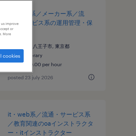
it・web系／メーカー系／流
通・サービス系の運用管理・保
p us improve
accept or
守
e. More
東京都八王子市, 東京都
temporary
l cookies
¥2500.00 per hour
posted 23 july 2026
it・web系／流通・サービス系
／教育関連のoaインストラクタ
ー・itインストラクター