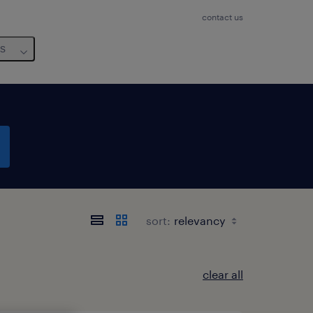
contact us
us
sort:
clear all