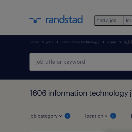
find a job
for
home
jobs
information technology
japan
東京
1606 information technol
job category
location
1
3