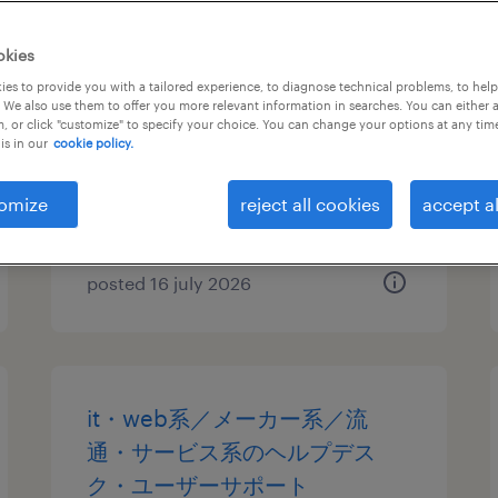
it・web系／流通・サービス系
okies
／教育関連のヘルプデスク・ユ
es to provide you with a tailored experience, to diagnose technical problems, to hel
 We also use them to offer you more relevant information in searches. You can either 
ーザーサポート
, or click "customize" to specify your choice. You can change your options at any tim
is in our
cookie policy.
東京都八王子市, 東京都
temporary
omize
reject all cookies
accept al
¥2100.00 per hour
posted 16 july 2026
it・web系／メーカー系／流
通・サービス系のヘルプデス
ク・ユーザーサポート