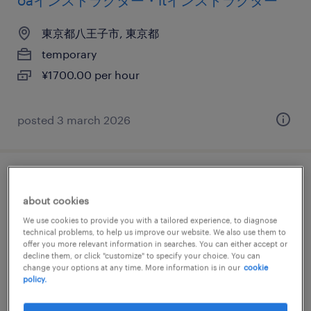
oaインストラクター・itインストラクター
東京都八王子市, 東京都
temporary
¥1700.00 per hour
posted 3 march 2026
it・web系／メーカー系／流通・サービス系
about cookies
のoaインストラクター・itインストラクター
We use cookies to provide you with a tailored experience, to diagnose
technical problems, to help us improve our website. We also use them to
東京都八王子市, 東京都
offer you more relevant information in searches. You can either accept or
decline them, or click "customize" to specify your choice. You can
temporary
change your options at any time. More information is in our
cookie
¥1800.00 per hour
policy.