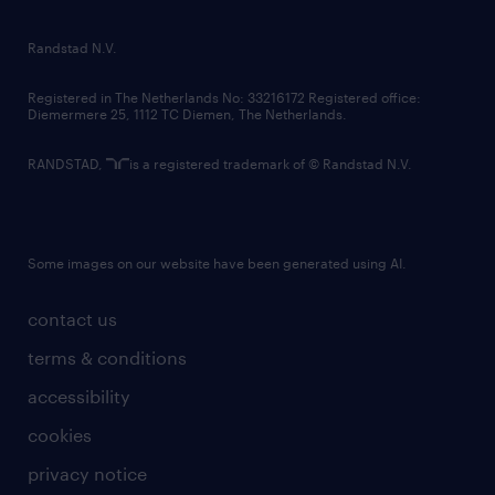
randstad innovation fund
country websites
Randstad N.V.
contact us
Registered in The Netherlands No: 33216172 Registered office:
Diemermere 25, 1112 TC Diemen, The Netherlands.
RANDSTAD,
is a registered trademark of © Randstad N.V.
Some images on our website have been generated using AI.
contact us
terms & conditions
accessibility
cookies
privacy notice