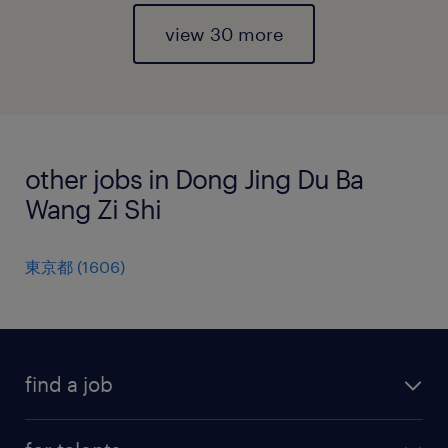
view 30 more
other jobs in Dong Jing Du Ba
Wang Zi Shi
東京都
(
1606
)
find a job
all jobs