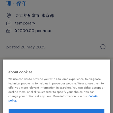
理・保守
東京都多摩市, 東京都
temporary
¥2000.00 per hour
posted 28 may 2025
it・web系／メーカー系／流通・サービス系
about cookies
の運用管理・保守
We use cookies to provide you with a tailored experience, to diagnose
technical problems, to help us improve our website. We also use them to
offer you more relevant information in searches. You can either accept or
東京都多摩市, 東京都
decline them, or click "customize" to specify your choice. You can
change your options at any time. More information is in our
cookie
temporary
policy.
¥2000.00 per hour