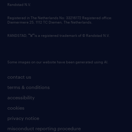
country websites
Randstad N.V.
contact us
Registered in The Netherlands No: 33216172 Registered office:
Diemermere 25, 1112 TC Diemen, The Netherlands.
RANDSTAD,
is a registered trademark of © Randstad N.V.
Some images on our website have been generated using AI.
contact us
terms & conditions
accessibility
cookies
privacy notice
misconduct reporting procedure