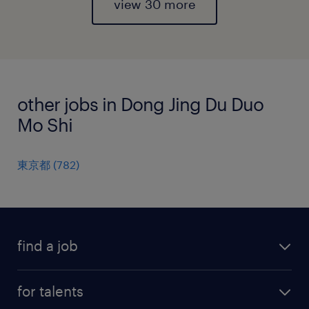
view 30 more
other jobs in Dong Jing Du Duo
Mo Shi
東京都
(
782
)
find a job
all jobs
for talents
career advice