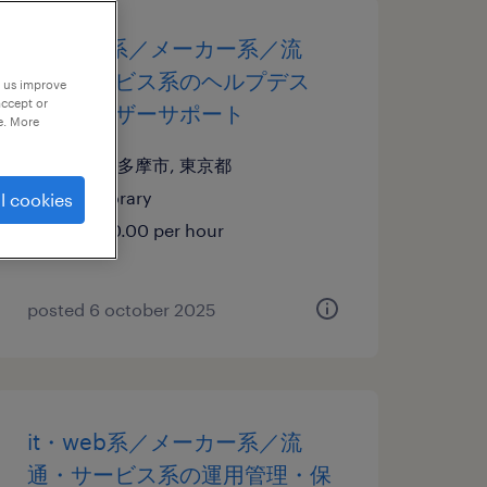
it・web系／メーカー系／流
通・サービス系のヘルプデス
p us improve
accept or
ク・ユーザーサポート
e. More
東京都多摩市, 東京都
temporary
l cookies
¥3000.00 per hour
posted 6 october 2025
it・web系／メーカー系／流
通・サービス系の運用管理・保