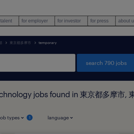
 talent
for employer
for investor
for press
about 
都
東京都多摩市
temporary
search 790 jobs
 technology jobs found in 東京都多摩市
job types
language
1