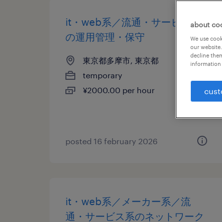
it・web系／流通・サービス系
about co
の運用管理・保守
We use cooki
our website.
decline them
東京都多摩市, 東京都
information 
temporary
¥2000.00 per hour
cust
posted 16 february 2026
it・web系／メーカー系／流
通・サービス系のネットワーク