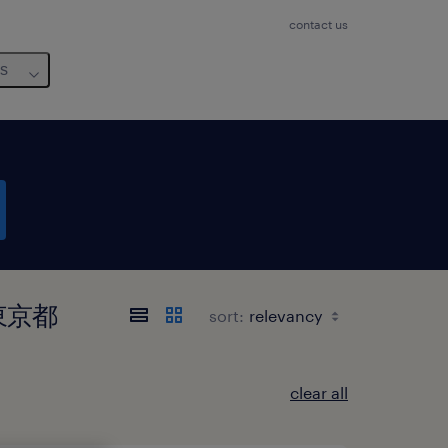
contact us
us
, 東京都
sort:
clear all