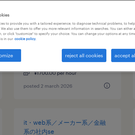
it・web系／商社系／流通・サ
okies
ービス系／教育関連のoaインス
es to provide you with a tailored experience, to diagnose technical problems, to hel
 We also use them to offer you more relevant information in searches. You can either 
トラクター・itインストラクタ
, or click "customize" to specify your choice. You can change your options at any tim
is in our
cookie policy.
ー
東京都多摩市, 東京都
omize
reject all cookies
accept al
temporary
¥1700.00 per hour
posted 2 march 2026
it・web系／メーカー系／金融
系の社内se