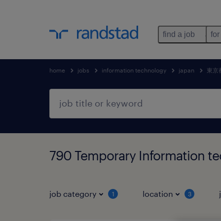
find a job
for
home
jobs
information technology
japan
東京
790 Temporary Information
job category
location
1
3