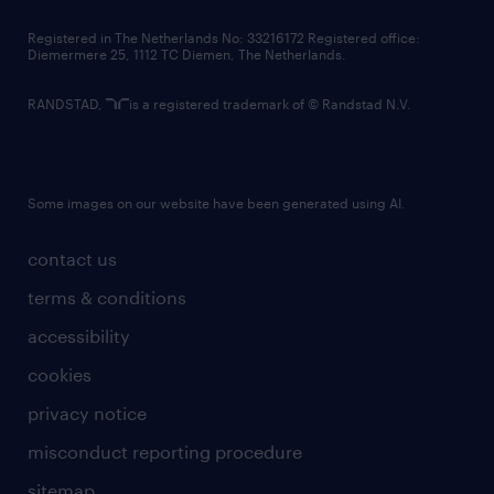
contact us
Registered in The Netherlands No: 33216172 Registered office:
Diemermere 25, 1112 TC Diemen, The Netherlands.
RANDSTAD,
is a registered trademark of © Randstad N.V.
Some images on our website have been generated using AI.
contact us
terms & conditions
accessibility
cookies
privacy notice
misconduct reporting procedure
sitemap