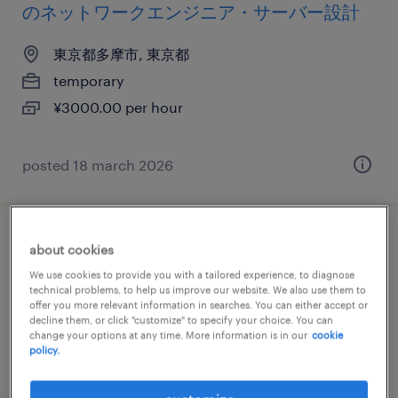
のネットワークエンジニア・サーバー設計
東京都多摩市, 東京都
temporary
¥3000.00 per hour
posted 18 march 2026
it・web系／メーカー系／金融系の社内se
about cookies
We use cookies to provide you with a tailored experience, to diagnose
東京都多摩市, 東京都
technical problems, to help us improve our website. We also use them to
offer you more relevant information in searches. You can either accept or
temporary
decline them, or click "customize" to specify your choice. You can
change your options at any time. More information is in our
cookie
¥3500.00 per hour
policy.