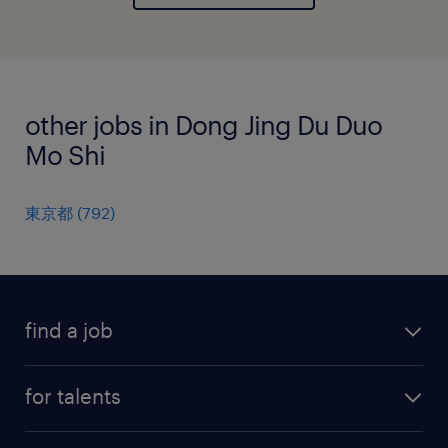
other jobs in Dong Jing Du Duo
Mo Shi
東京都
(
792
)
find a job
all jobs
for talents
career advice
operational career
careers at Randstad