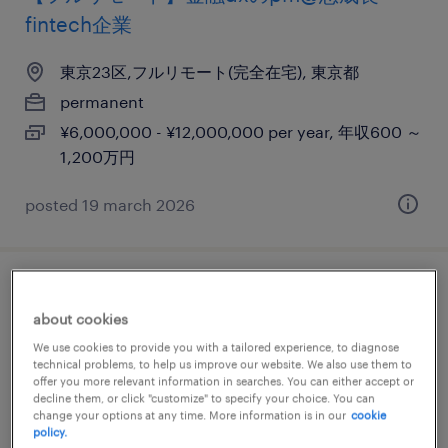
fintech企業
東京23区,フルリモート(完全在宅), 東京都
permanent
¥6,000,000 - ¥12,000,000 per year, 年収600 ～
1,200万円
posted 19 march 2026
※完全リモート※ 戦略コンサルタント（マ
about cookies
ネージャー以上）
We use cookies to provide you with a tailored experience, to diagnose
technical problems, to help us improve our website. We also use them to
東京23区,フルリモート(完全在宅), 東京都
offer you more relevant information in searches. You can either accept or
decline them, or click "customize" to specify your choice. You can
permanent
change your options at any time. More information is in our
cookie
¥10,000,000 - ¥50,000,000 per year, 年収
policy.