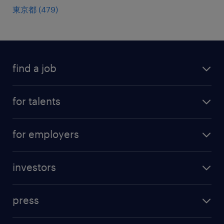
東京都
(
479
)
find a job
all jobs
for talents
career advice
operational career
careers at Randstad
for employers
professional career
staffing solutions
digital career
investors
inhouse solutions
contact us
investment case
workforce insights
press
results and reports
randstad operational
press releases