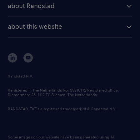
randstad share
randstad professional
about Randstad
news and events
investor contacts
randstad enterprise
company profile
future of work
randstad digital
about this website
sustainability
tech suite
disclaimer
equity, diversity, inclusion and belonging
contact us
corporate governance
randstad innovation fund
country websites
Randstad N.V.
contact us
Registered in The Netherlands No: 33216172 Registered office:
Diemermere 25, 1112 TC Diemen, The Netherlands.
RANDSTAD,
is a registered trademark of © Randstad N.V.
Some images on our website have been generated using AI.