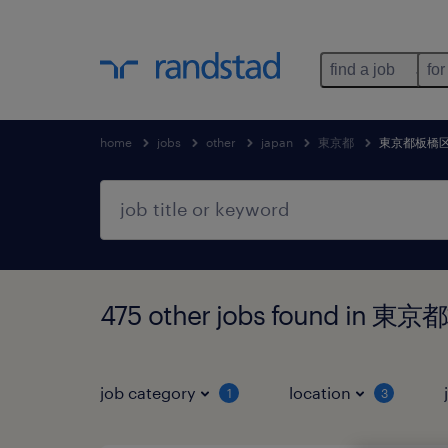
find a job
for
home
jobs
other
japan
東京都
東京都板橋
475 other jobs found in
job category
location
1
3