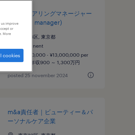
エンジニアリングマネージャー
(delivery manager)
p us improve
accept or
e. More
東京23区, 東京都
permanent
¥9,000,000 - ¥13,000,000 per
l cookies
year, 年収900 ～ 1,300万円
posted 25 november 2024
m&a責任者｜ビューティー＆パ
ーソナルケア企業