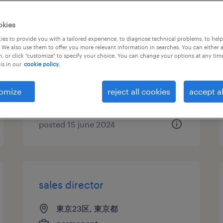
cfo候補：食品メーカー
okies
es to provide you with a tailored experience, to diagnose technical problems, to hel
東京23区, 東京都
 We also use them to offer you more relevant information in searches. You can either 
, or click "customize" to specify your choice. You can change your options at any tim
permanent
is in our
cookie policy.
¥10,000,000 - ¥15,000,000 per
year, 年収1,000 ～ 1,500万円
omize
reject all cookies
accept al
posted 15 june 2024
sales director
東京23区, 東京都