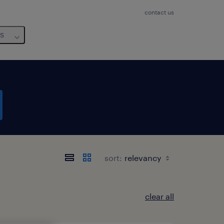
contact us
us
sort:
clear all