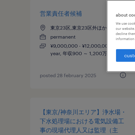
営業責任者候補
about co
We use cooki
東京23区,東京23区外ほか, 東京都
our website.
decline them
permanent
information 
¥9,000,000 - ¥12,000,000 per
year, 年収900 ～ 1,200万円
cust
posted 28 february 2025
【東京/神奈川エリア】浄水場・
下水処理場における電気設備工
事の現場代理人又は監理（主