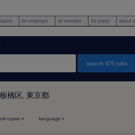
 talent
for employer
for investor
for press
about 
区
search 475 jobs
 東京都板橋区, 東京都
job types
language