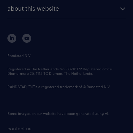
company profile
future of work
randstad digital
about this website
sustainability
tech suite
disclaimer
equity, diversity, inclusion and belonging
contact us
corporate governance
randstad innovation fund
country websites
Randstad N.V.
contact us
Registered in The Netherlands No: 33216172 Registered office:
Diemermere 25, 1112 TC Diemen, The Netherlands.
RANDSTAD,
is a registered trademark of © Randstad N.V.
Some images on our website have been generated using AI.
contact us