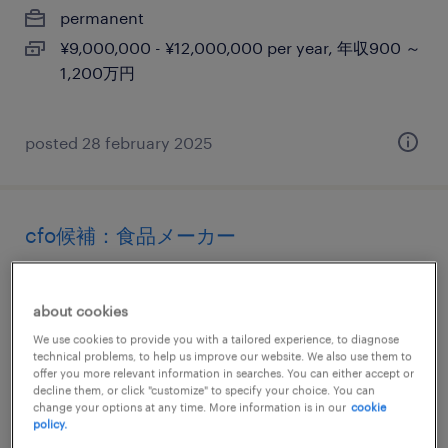
permanent
¥9,000,000 - ¥12,000,000 per year, 年収900 ～
1,200万円
posted 28 february 2025
cfo候補：食品メーカー
東京23区, 東京都
about cookies
permanent
We use cookies to provide you with a tailored experience, to diagnose
¥10,000,000 - ¥15,000,000 per year, 年収1,000
technical problems, to help us improve our website. We also use them to
～ 1,500万円
offer you more relevant information in searches. You can either accept or
decline them, or click "customize" to specify your choice. You can
change your options at any time. More information is in our
cookie
policy.
posted 15 june 2024